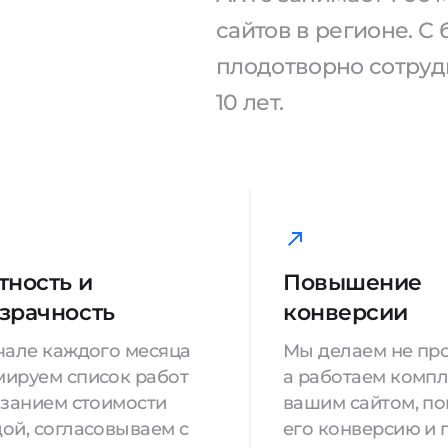
сайтов в регионе. 
плодотворно сотрудн
10 лет.
тность и
Повышение
зрачность
конверсии
чале каждого месяца
Мы делаем не про
ируем список работ
а работаем компл
азанием стоимости
вашим сайтом, п
ой, согласовываем с
его конверсию и 