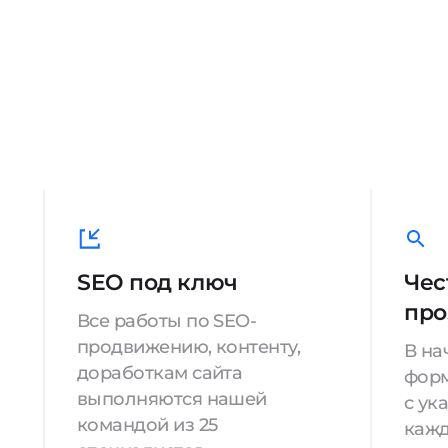
SEO под ключ
Чес
про
Все работы по SEO-
продвижению, контенту,
В на
доработкам сайта
форм
выполняются нашей
с ук
командой из 25
кажд