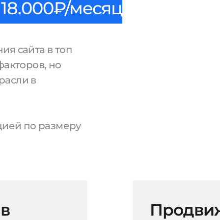
18.000₽/месяц
ия сайта в топ
факторов, но
расли в
ацией по размеру
 в
Продвиж