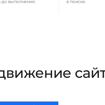
 до выполнения.
в поиске.
движение сай