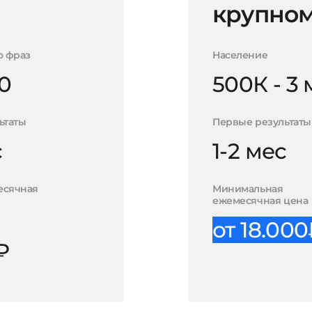
крупном
о фраз
Население
0
500К - 3
ьтаты
Первые результаты
с
1-2 мес
есячная
Минимальная
ежемесячная цена
от 18.00
₽