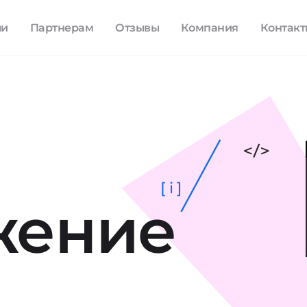
ли
Партнерам
Отзывы
Компания
Контак
[ i ]
жение