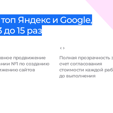
топ Яндекс и Google,
 до 15 раз
вное продвижение
Полная прозрачность 
ании №1 по созданию
счет согласования
ижению сайтов
стоимости каждой ра
до выполнения