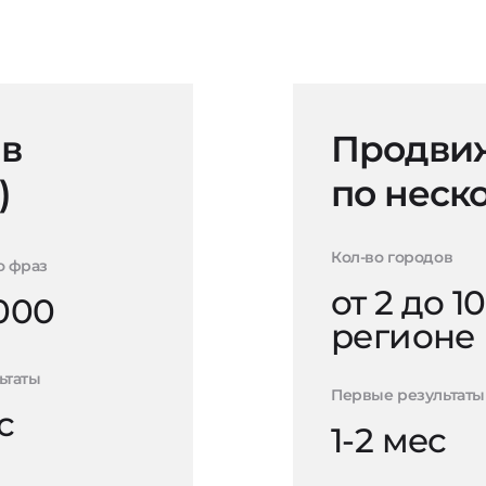
 в
Продвиж
)
по неск
Кол-во городов
о фраз
от 2 до 10
000
регионе
ьтаты
Первые результаты
с
1-2 мес