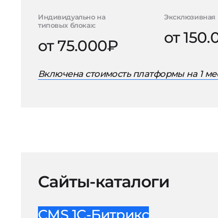
Индивидуально на
Эксклюзивная 
типовых блоках:
от 150
от 75.000₽
Включена стоимость платформы на 1 ме
Сайты-каталоги
CMS 1С-Битрикс