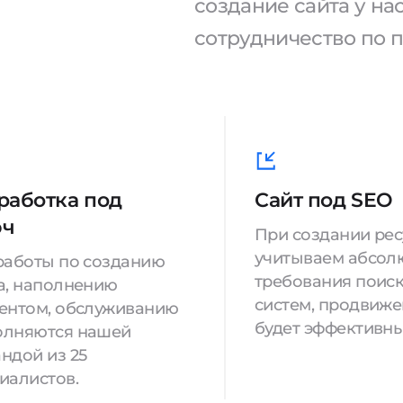
создание сайта у н
сотрудничество по 
работка под
Сайт под SEO
юч
При создании ре
учитываем абсол
работы по созданию
требования поис
а, наполнению
систем, продвиж
ентом, обслуживанию
будет эффективны
олняются нашей
ндой из 25
иалистов.