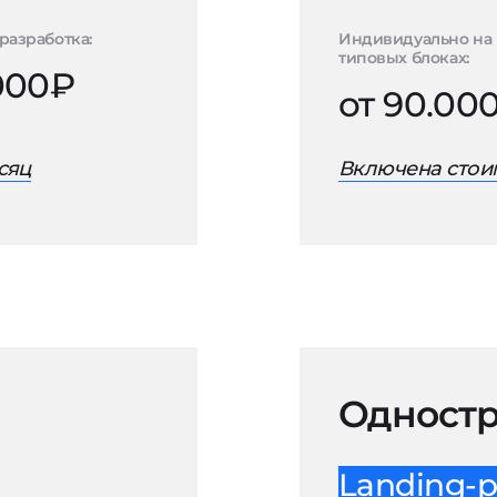
разработка:
Индивидуально на
типовых блоках:
.000₽
от 90.00
сяц
Включена стоим
Одностр
Landing-p