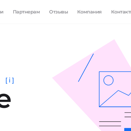
ли
Партнерам
Отзывы
Компания
Контак
[ i ]
е