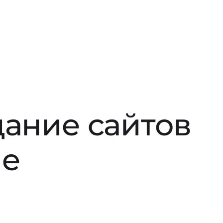
дание сайтов
ле