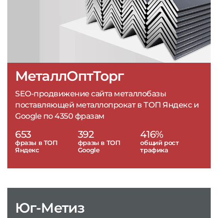
МеталлОптТорг
SEO-продвижение сайта металлобазы
поставляющей металлопрокат в ТОП Яндекс и
Google по 4350 фразам
653
392
416%
фразы в ТОП
фразы в ТОП
общий рост
Яндекс
Google
трафика
Юг-Метиз