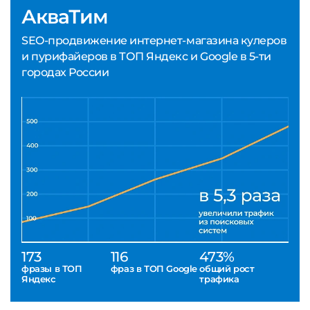
АкваТим
SEO-продвижение интернет-магазина кулеров
и пурифайеров в ТОП Яндекс и Google в 5-ти
городах России
173
116
473%
фразы в ТОП
фраз в ТОП Google
общий рост
Яндекс
трафика