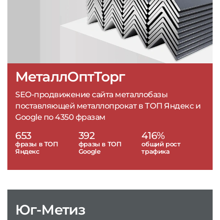
МеталлОптТорг
SEO-продвижение сайта металлобазы
поставляющей металлопрокат в ТОП Яндекс и
Google по 4350 фразам
653
392
416%
фразы в ТОП
фразы в ТОП
общий рост
Яндекс
Google
трафика
Юг-Метиз