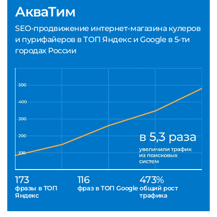
АкваТим
SEO-продвижение интернет-магазина кулеров
и пурифайеров в ТОП Яндекс и Google в 5-ти
городах России
173
116
473%
фразы в ТОП
фраз в ТОП Google
общий рост
Яндекс
трафика