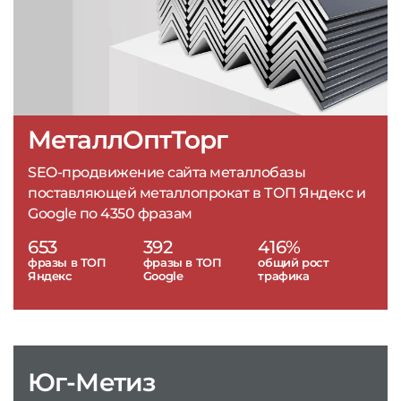
МеталлОптТорг
SEO-продвижение сайта металлобазы
поставляющей металлопрокат в ТОП Яндекс и
Google по 4350 фразам
653
392
416%
фразы в ТОП
фразы в ТОП
общий рост
Яндекс
Google
трафика
Юг-Метиз