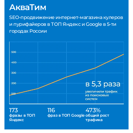
АкваТим
SEO-продвижение интернет-магазина кулеров
и пурифайеров в ТОП Яндекс и Google в 5-ти
городах России
173
116
473%
фразы в ТОП
фраз в ТОП Google
общий рост
Яндекс
трафика