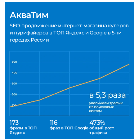
АкваТим
SEO-продвижение интернет-магазина кулеров
и пурифайеров в ТОП Яндекс и Google в 5-ти
городах России
173
116
473%
фразы в ТОП
фраз в ТОП Google
общий рост
Яндекс
трафика