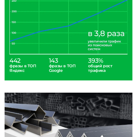
442
143
393%
фразы в ТОП
фразы в ТОП
общий рост
Яндекс
Google
трафика