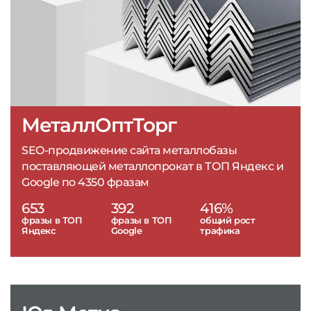
МеталлОптТорг
SEO-продвижение сайта металлобазы
поставляющей металлопрокат в ТОП Яндекс и
Google по 4350 фразам
653
392
416%
фразы в ТОП
фразы в ТОП
общий рост
Яндекс
Google
трафика