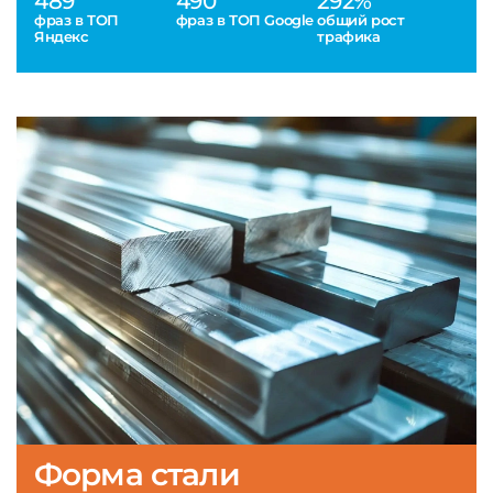
489
490
292%
фраз в ТОП
фраз в ТОП Google
общий рост
Яндекс
трафика
Форма стали