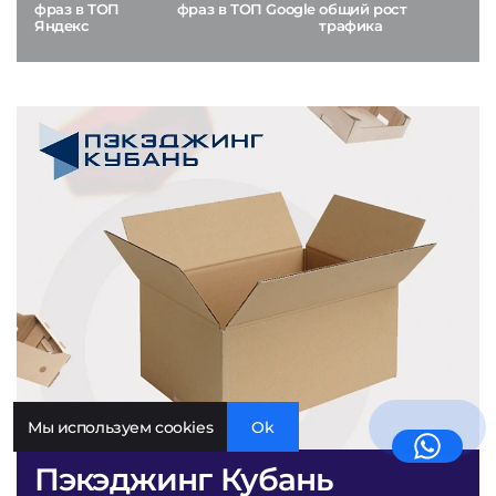
фраз в ТОП
фраз в ТОП Google
общий рост
Яндекс
трафика
Мы используем cookies
Ok
Пэкэджинг Кубань