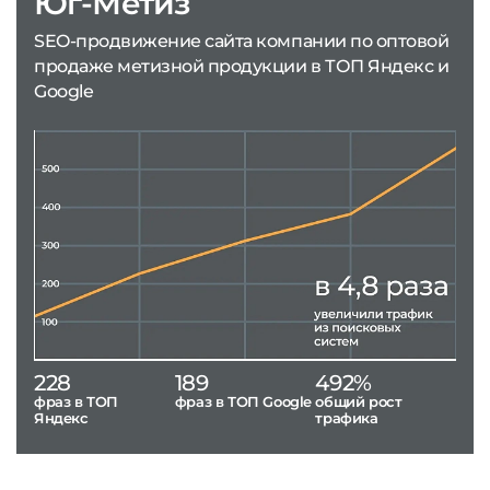
Юг-Метиз
SEO-продвижение сайта компании по оптовой
продаже метизной продукции в ТОП Яндекс и
Google
228
189
492%
фраз в ТОП
фраз в ТОП Google
общий рост
Яндекс
трафика