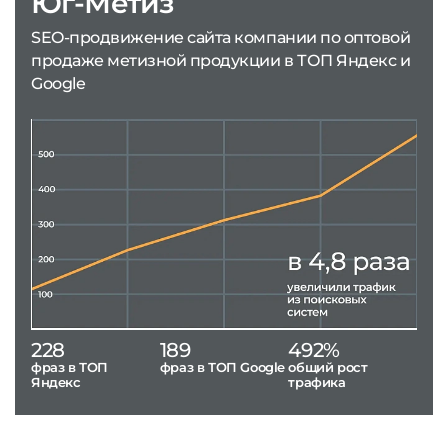
Юг-Метиз
SEO-продвижение сайта компании по оптовой
продаже метизной продукции в ТОП Яндекс и
Google
228
189
492%
фраз в ТОП
фраз в ТОП Google
общий рост
Яндекс
трафика