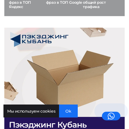
фраз в ТОП
фраз в ТОП Google
общий рост
Яндекс
трафика
Мы используем cookies
Ok
Пэкэджинг Кубань