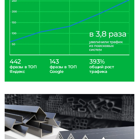
442
143
393%
фразы в ТОП
фразы в ТОП
общий рост
Яндекс
Google
трафика