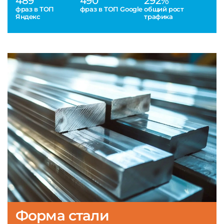
489
490
292%
фраз в ТОП
фраз в ТОП Google
общий рост
Яндекс
трафика
Форма стали