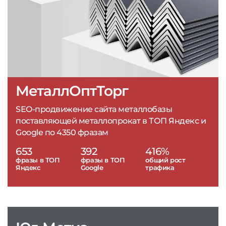
МеталлОптТорг
SEO-продвижение сайта металлобазы
поставляющей металлопрокат в ТОП Яндекс и
Google по 4350 фразам
653
392
416%
фразы в ТОП
фразы в ТОП
общий рост
Яндекс
Google
трафика