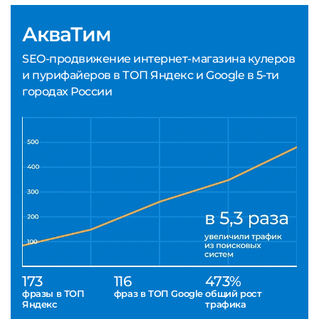
АкваТим
SEO-продвижение интернет-магазина кулеров
и пурифайеров в ТОП Яндекс и Google в 5-ти
городах России
173
116
473%
фразы в ТОП
фраз в ТОП Google
общий рост
Яндекс
трафика