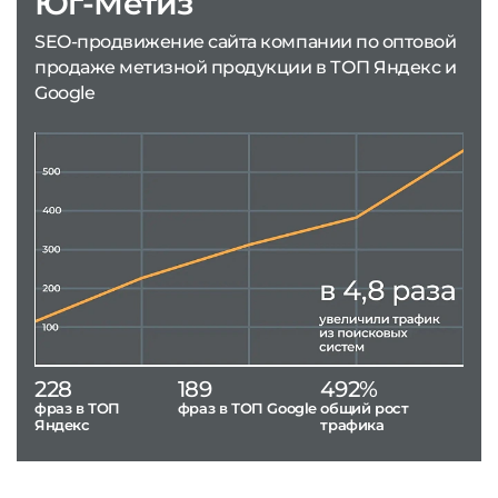
Юг-Метиз
SEO-продвижение сайта компании по оптовой
продаже метизной продукции в ТОП Яндекс и
Google
228
189
492%
фраз в ТОП
фраз в ТОП Google
общий рост
Яндекс
трафика