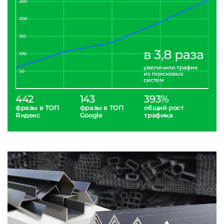
442
143
393%
фразы в ТОП
фразы в ТОП
общий рост
Яндекс
Google
трафика