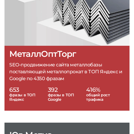
МеталлОптТорг
SEO-продвижение сайта металлобазы
поставляющей металлопрокат в ТОП Яндекс и
Google по 4350 фразам
653
392
416%
фразы в ТОП
фразы в ТОП
общий рост
Яндекс
Google
трафика