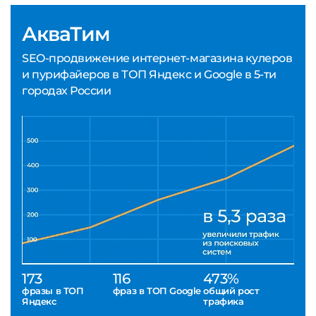
АкваТим
SEO-продвижение интернет-магазина кулеров
и пурифайеров в ТОП Яндекс и Google в 5-ти
городах России
173
116
473%
фразы в ТОП
фраз в ТОП Google
общий рост
Яндекс
трафика