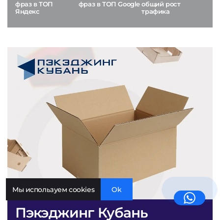
фраз в ТОП
фраз в ТОП Google
общий рост
Яндекс
трафика
Мы используем cookies
Ok
Пэкэджинг Кубань