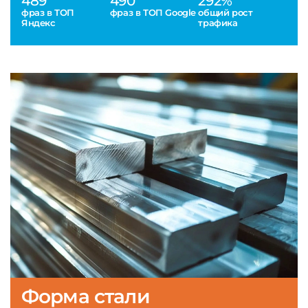
489
490
292%
фраз в ТОП
фраз в ТОП Google
общий рост
Яндекс
трафика
Форма стали