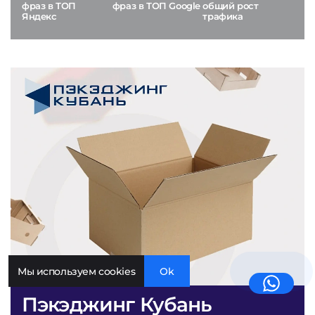
фраз в ТОП
фраз в ТОП Google
общий рост
Яндекс
трафика
Мы используем cookies
Ok
Пэкэджинг Кубань