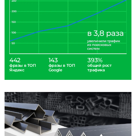
442
143
393%
фразы в ТОП
фразы в ТОП
общий рост
Яндекс
Google
трафика