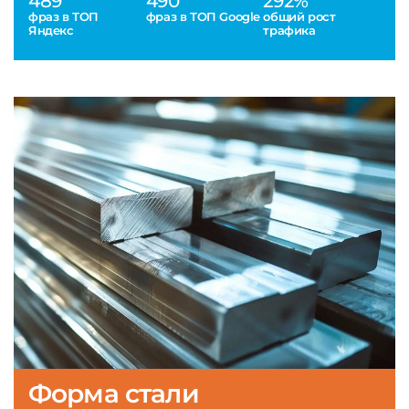
489
490
292%
фраз в ТОП
фраз в ТОП Google
общий рост
Яндекс
трафика
Форма стали