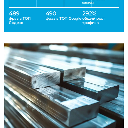
489
490
292%
фраз в ТОП
фраз в ТОП Google
общий рост
Яндекс
трафика