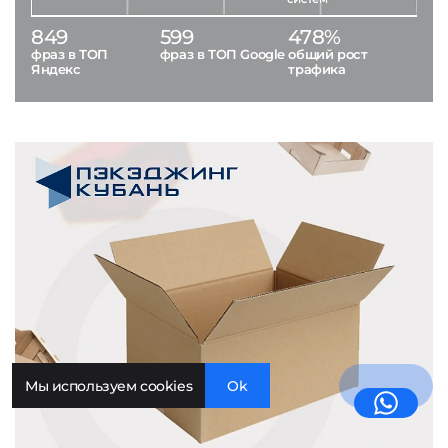
849
599
478%
фраз в ТОП
фраз в ТОП Google
общий рост
Яндекс
трафика
Мы используем cookies
Ok