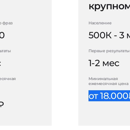
крупном
о фраз
Население
0
500К - 3
ьтаты
Первые результаты
с
1-2 мес
есячная
Минимальная
ежемесячная цена
от 18.00
₽