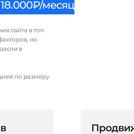
18.000₽/месяц
ия сайта в топ
факторов, но
расли в
ацией по размеру
 в
Продвиж