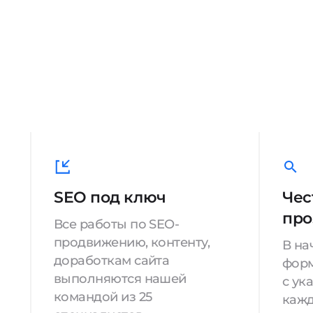
SEO под ключ
Чес
про
Все работы по SEO-
продвижению, контенту,
В на
доработкам сайта
форм
выполняются нашей
с ук
командой из 25
кажд