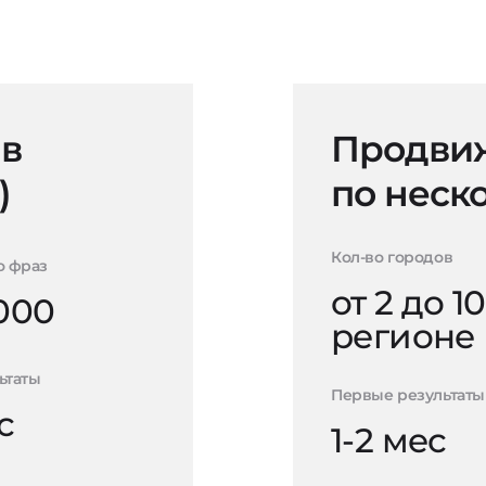
 в
Продвиж
)
по неск
Кол-во городов
о фраз
от 2 до 10
000
регионе
ьтаты
Первые результаты
с
1-2 мес