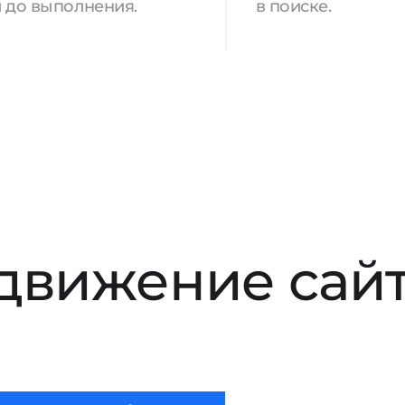
 до выполнения.
в поиске.
движение сай