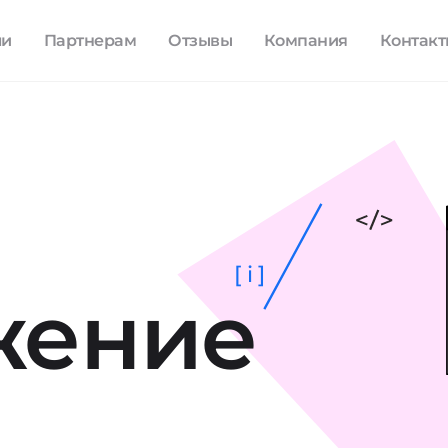
ли
Партнерам
Отзывы
Компания
Контак
[ i ]
жение