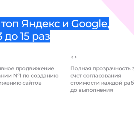
топ Яндекс и Google,
 до 15 раз
вное продвижение
Полная прозрачность 
ании №1 по созданию
счет согласования
ижению сайтов
стоимости каждой ра
до выполнения