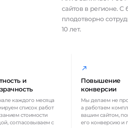
сайтов в регионе. 
плодотворно сотрудн
10 лет.
тность и
Повышение
зрачность
конверсии
чале каждого месяца
Мы делаем не про
ируем список работ
а работаем компл
азанием стоимости
вашим сайтом, п
ой, согласовываем с
его конверсию и 