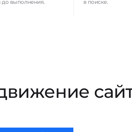
 до выполнения.
в поиске.
движение сай