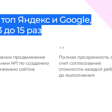
топ Яндекс и Google,
 до 15 раз
вное продвижение
Полная прозрачность 
ании №1 по созданию
счет согласования
ижению сайтов
стоимости каждой ра
до выполнения