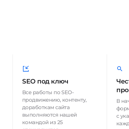
SEO под ключ
Чес
про
Все работы по SEO-
продвижению, контенту,
В на
доработкам сайта
форм
выполняются нашей
с ук
командой из 25
кажд