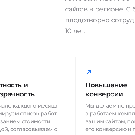
сайтов в регионе. 
плодотворно сотрудн
10 лет.
тность и
Повышение
зрачность
конверсии
чале каждого месяца
Мы делаем не про
ируем список работ
а работаем компл
азанием стоимости
вашим сайтом, п
ой, согласовываем с
его конверсию и 