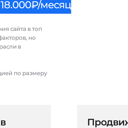
18.000₽/месяц
ия сайта в топ
факторов, но
расли в
ацией по размеру
 в
Продвиж