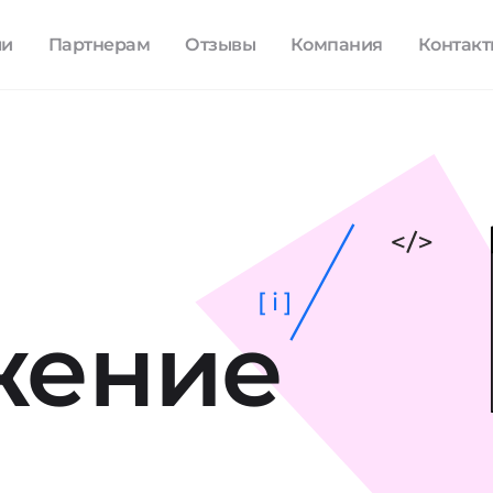
ли
Партнерам
Отзывы
Компания
Контак
[ i ]
жение