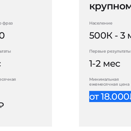
крупном
о фраз
Население
0
500К - 3
ьтаты
Первые результаты
с
1-2 мес
есячная
Минимальная
ежемесячная цена
от 18.00
₽