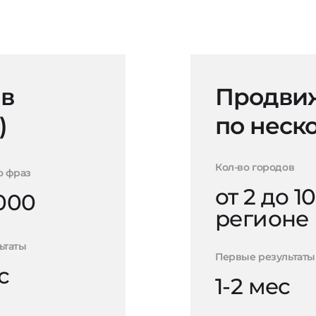
 в
Продвиж
)
по неск
Кол-во городов
о фраз
от 2 до 10
000
регионе
ьтаты
Первые результаты
с
1-2 мес