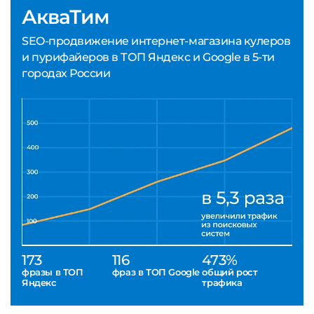
АкваТим
SEO-продвижение интернет-магазина кулеров
и пурифайеров в ТОП Яндекс и Google в 5-ти
городах России
173
116
473%
фразы в ТОП
фраз в ТОП Google
общий рост
Яндекс
трафика