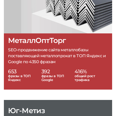
МеталлОптТорг
SEO-продвижение сайта металлобазы
поставляющей металлопрокат в ТОП Яндекс и
Google по 4350 фразам
653
392
416%
фразы в ТОП
фразы в ТОП
общий рост
Яндекс
Google
трафика
Юг-Метиз