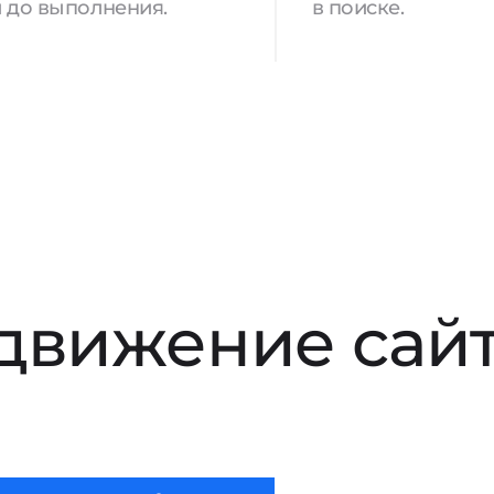
 до выполнения.
в поиске.
движение сай