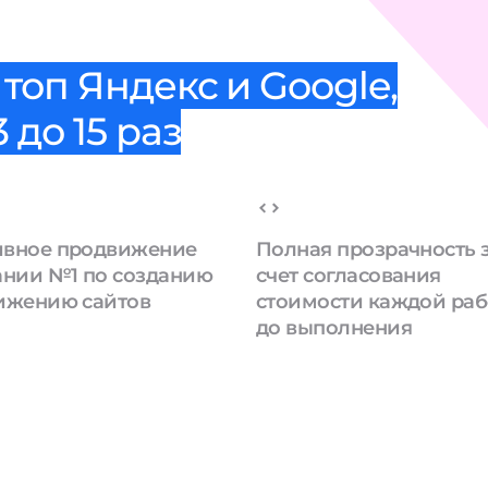
топ Яндекс и Google,
 до 15 раз
вное продвижение
Полная прозрачность 
ании №1 по созданию
счет согласования
ижению сайтов
стоимости каждой ра
до выполнения