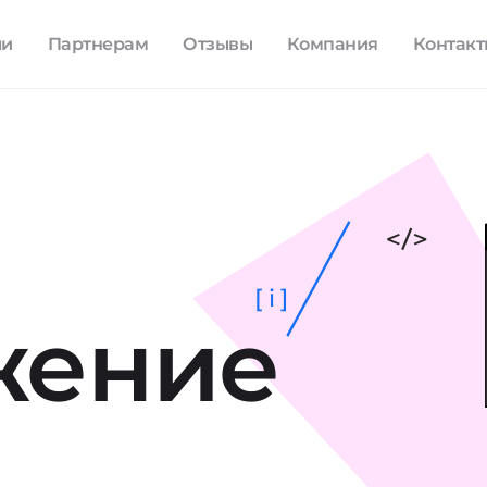
ли
Партнерам
Отзывы
Компания
Контак
[ i ]
жение