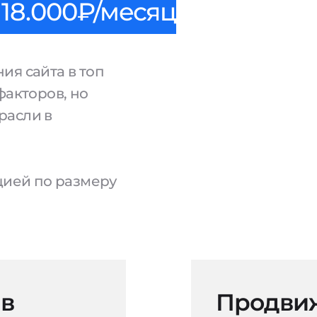
18.000₽/месяц
ия сайта в топ
факторов, но
расли в
ацией по размеру
 в
Продвиж