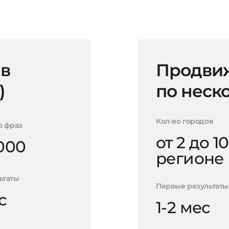
 в
Продвиж
)
по неск
Кол-во городов
о фраз
от 2 до 10
000
регионе
ьтаты
Первые результаты
с
1-2 мес