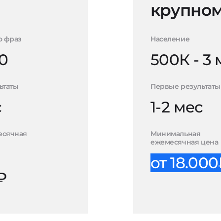
крупном
о фраз
Население
0
500К - 3
ьтаты
Первые результаты
с
1-2 мес
есячная
Минимальная
ежемесячная цена
от 18.00
₽