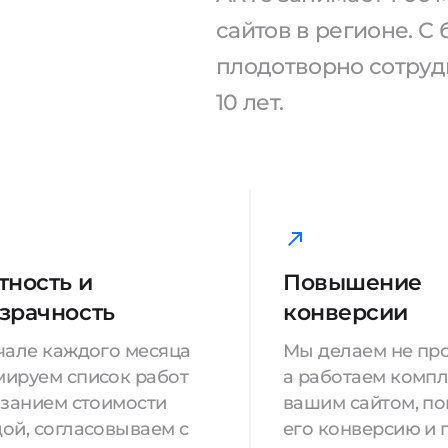
сайтов в регионе. 
плодотворно сотрудн
10 лет.
тность и
Повышение
зрачность
конверсии
чале каждого месяца
Мы делаем не про
ируем список работ
а работаем компл
азанием стоимости
вашим сайтом, п
ой, согласовываем с
его конверсию и 