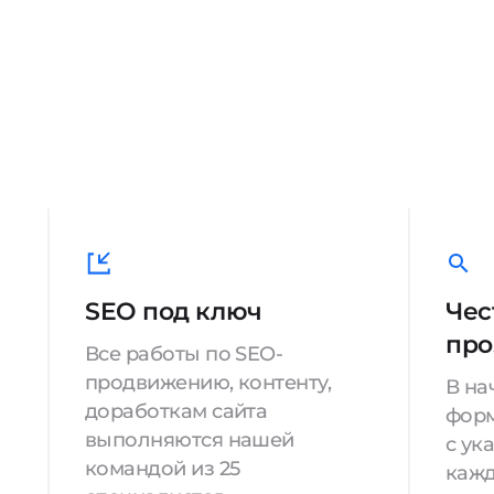
SEO под ключ
Чес
про
Все работы по SEO-
продвижению, контенту,
В на
доработкам сайта
форм
выполняются нашей
с ук
командой из 25
кажд