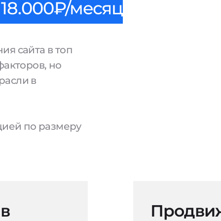
18.000₽/месяц
ия сайта в топ
факторов, но
расли в
ацией по размеру
 в
Продвиж