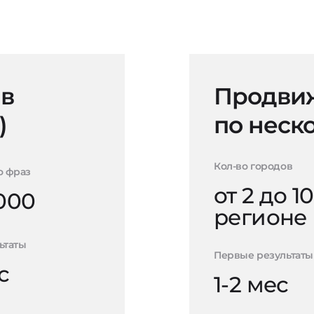
 в
Продвиж
)
по неск
Кол-во городов
о фраз
от 2 до 10
000
регионе
ьтаты
Первые результаты
с
1-2 мес