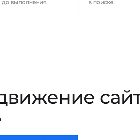
 до выполнения.
в поиске.
движение сай
е