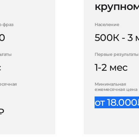
крупном
о фраз
Население
0
500К - 3
ьтаты
Первые результаты
с
1-2 мес
есячная
Минимальная
ежемесячная цена
от 18.00
₽