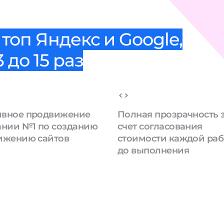
топ Яндекс и Google,
 до 15 раз
вное продвижение
Полная прозрачность 
ании №1 по созданию
счет согласования
ижению сайтов
стоимости каждой ра
до выполнения