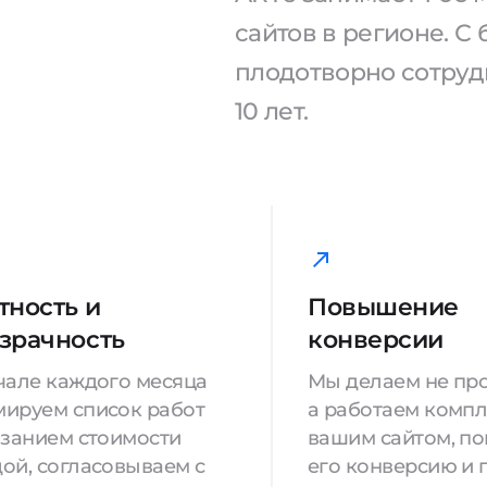
сайтов в регионе. 
плодотворно сотрудн
10 лет.
тность и
Повышение
зрачность
конверсии
чале каждого месяца
Мы делаем не про
ируем список работ
а работаем компл
азанием стоимости
вашим сайтом, п
ой, согласовываем с
его конверсию и 