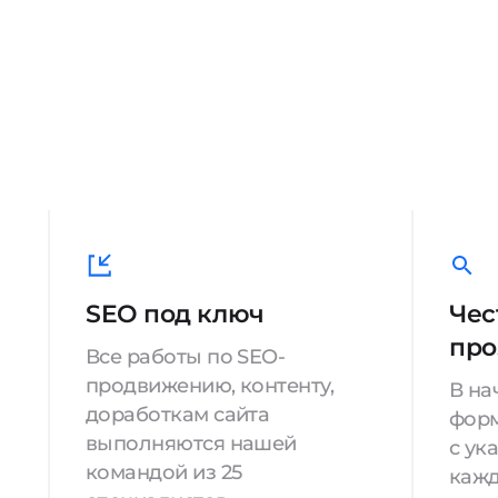
SEO под ключ
Чес
про
Все работы по SEO-
продвижению, контенту,
В на
доработкам сайта
форм
выполняются нашей
с ук
командой из 25
кажд