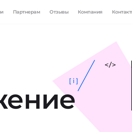
ли
Партнерам
Отзывы
Компания
Контак
[ i ]
жение