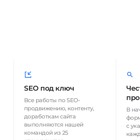
SEO под ключ
Чес
про
Все работы по SEO-
продвижению, контенту,
В на
доработкам сайта
форм
выполняются нашей
с ук
командой из 25
кажд