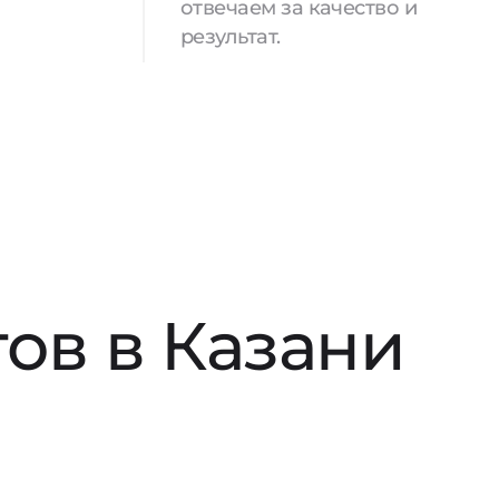
отвечаем за качество и
результат.
ов в Казани