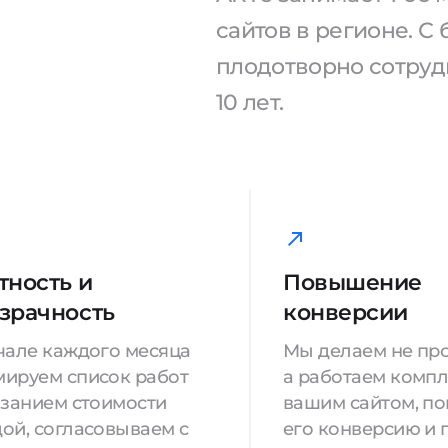
сайтов в регионе. 
плодотворно сотрудн
10 лет.
тность и
Повышение
зрачность
конверсии
чале каждого месяца
Мы делаем не про
ируем список работ
а работаем компл
азанием стоимости
вашим сайтом, п
ой, согласовываем с
его конверсию и 