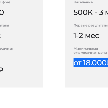
о фраз
Население
0
500К - 3
ьтаты
Первые результаты
с
1-2 мес
есячная
Минимальная
ежемесячная цена
от 18.00
₽