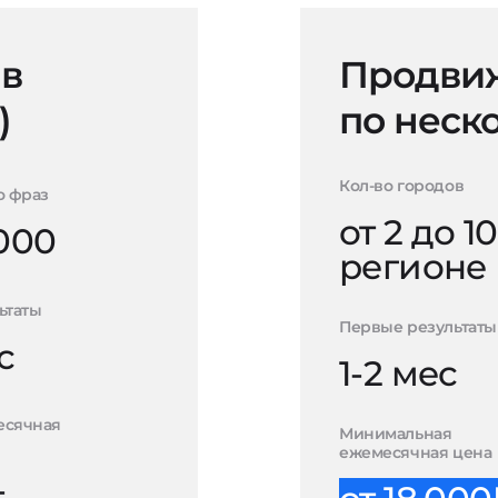
 в
Продвиж
)
по неск
Кол-во городов
о фраз
от 2 до 10
000
регионе
ьтаты
Первые результаты
с
1-2 мес
есячная
Минимальная
ежемесячная цена
-