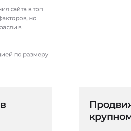
ия сайта в топ
факторов, но
расли в
ацией по размеру
 в
Продвиж
крупном