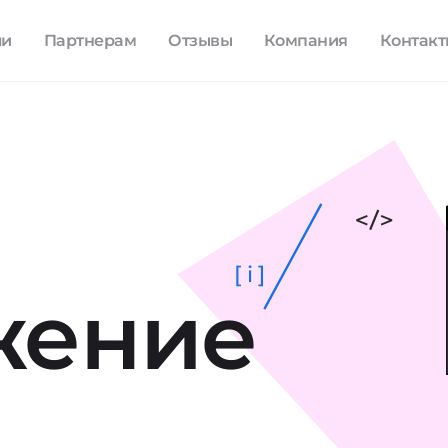
ли
Партнерам
Отзывы
Компания
Контак
[ i ]
жение