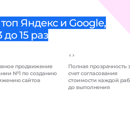
топ Яндекс и Google,
 до 15 раз
вное продвижение
Полная прозрачность 
ании №1 по созданию
счет согласования
ижению сайтов
стоимости каждой ра
до выполнения