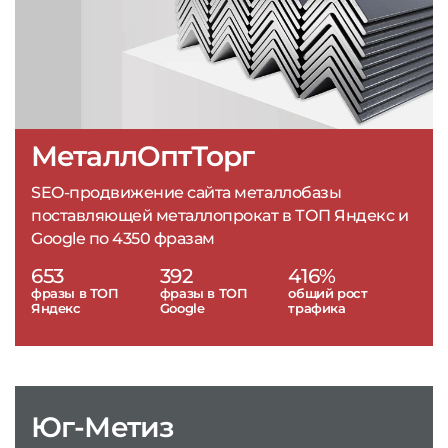
МеталлОптТорг
SEO-продвижение сайта металлобазы
поставляющей металлопрокат в ТОП Яндекс и
Google по 4350 фразам
653
392
416%
фразы в ТОП
фразы в ТОП
общий рост
Яндекс
Google
трафика
Юг-Метиз