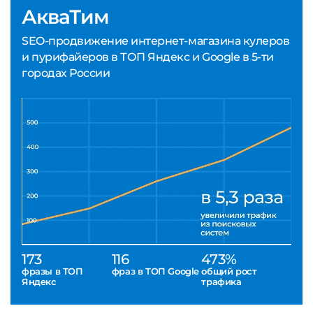
АкваТим
SEO-продвижение интернет-магазина кулеров
и пурифайеров в ТОП Яндекс и Google в 5-ти
городах России
173
116
473%
фразы в ТОП
фраз в ТОП Google
общий рост
Яндекс
трафика