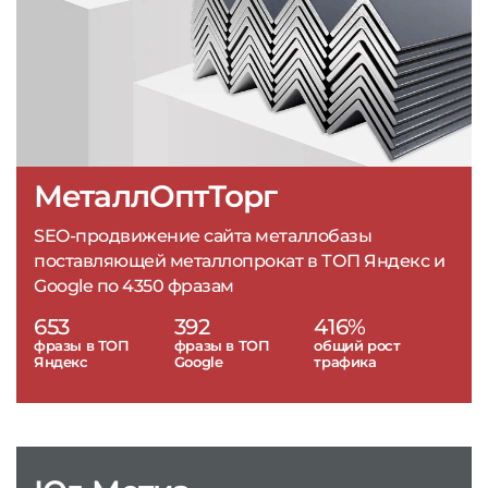
МеталлОптТорг
SEO-продвижение сайта металлобазы
поставляющей металлопрокат в ТОП Яндекс и
Google по 4350 фразам
653
392
416%
фразы в ТОП
фразы в ТОП
общий рост
Яндекс
Google
трафика