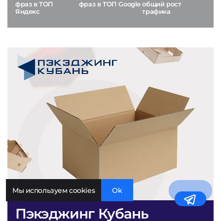
фраз в ТОП
фраз в ТОП Google
общий рост
Яндекс
трафика
Мы используем cookies
Ok
Пэкэджинг Кубань