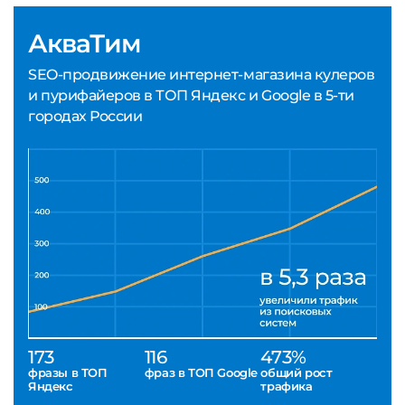
АкваТим
SEO-продвижение интернет-магазина кулеров
и пурифайеров в ТОП Яндекс и Google в 5-ти
городах России
173
116
473%
фразы в ТОП
фраз в ТОП Google
общий рост
Яндекс
трафика