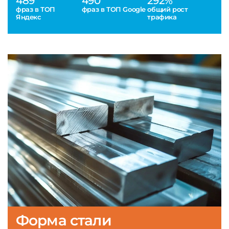
489
490
292%
фраз в ТОП
фраз в ТОП Google
общий рост
Яндекс
трафика
Форма стали