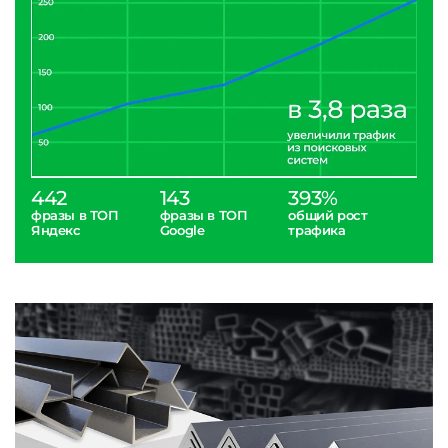
442
143
393%
фразы в ТОП
фразы в ТОП
общий рост
Яндекс
Google
трафика