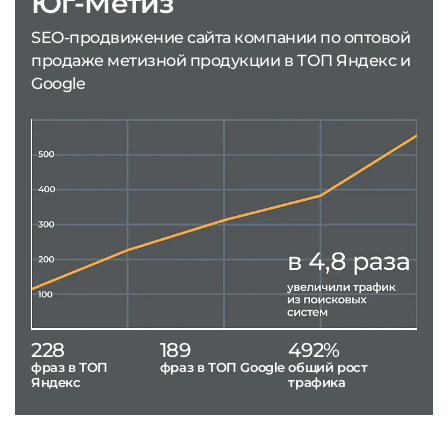
Юг-Метиз
SEO-продвижение сайта компании по оптовой
продаже метизной продукции в ТОП Яндекс и
Google
228
189
492%
фраз в ТОП
фраз в ТОП Google
общий рост
Яндекс
трафика