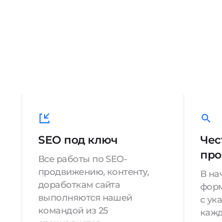
SEO под ключ
Чес
про
Все работы по SEO-
продвижению, контенту,
В на
доработкам сайта
форм
выполняются нашей
с ук
командой из 25
кажд