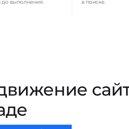
 до выполнения.
в поиске.
движение сай
аде