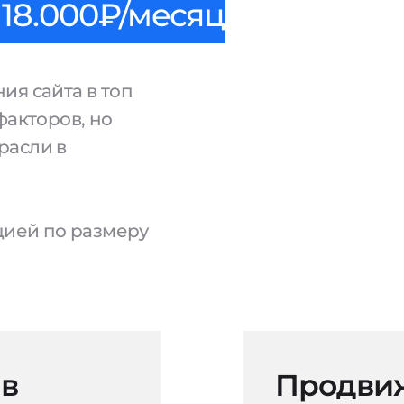
18.000₽/месяц
ия сайта в топ
факторов, но
расли в
ацией по размеру
 в
Продвиж