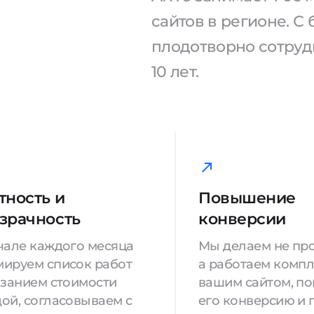
сайтов в регионе. 
плодотворно сотрудн
10 лет.
тность и
Повышение
зрачность
конверсии
чале каждого месяца
Мы делаем не про
ируем список работ
а работаем компл
азанием стоимости
вашим сайтом, п
ой, согласовываем с
его конверсию и 