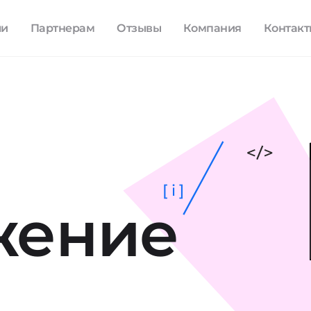
ли
Партнерам
Отзывы
Компания
Контак
[ i ]
жение