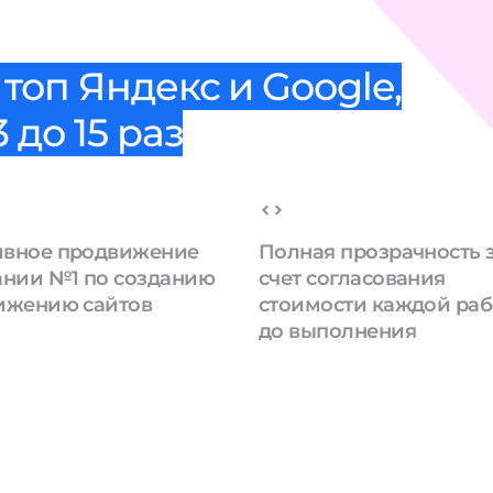
топ Яндекс и Google,
 до 15 раз
вное продвижение
Полная прозрачность 
ании №1 по созданию
счет согласования
ижению сайтов
стоимости каждой ра
до выполнения