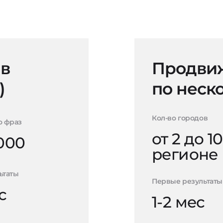
 в
Продвиж
)
по неск
Кол-во городов
о фраз
от 2 до 10
000
регионе
ьтаты
Первые результаты
с
1-2 мес