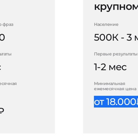
крупном
о фраз
Население
0
500К - 3
ьтаты
Первые результаты
с
1-2 мес
есячная
Минимальная
ежемесячная цена
от 18.00
₽