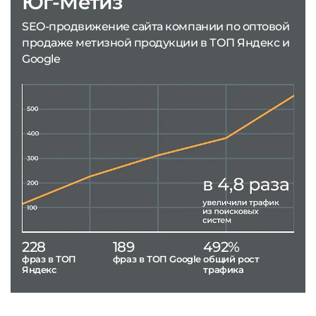
Юг-Метиз
SEO-продвижение сайта компании по оптовой
продаже метизной продукции в ТОП Яндекс и
Google
228
189
492%
фраз в ТОП
фраз в ТОП Google
общий рост
Яндекс
трафика