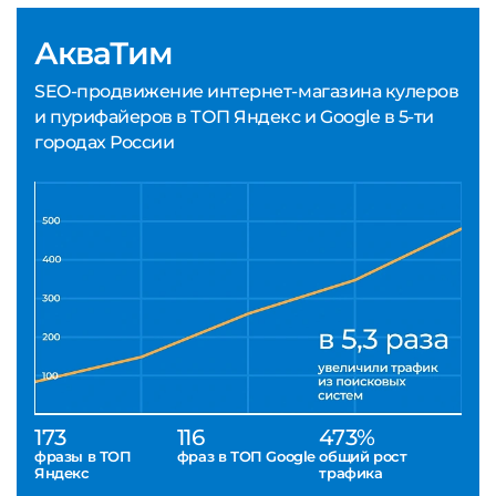
АкваТим
SEO-продвижение интернет-магазина кулеров
и пурифайеров в ТОП Яндекс и Google в 5-ти
городах России
173
116
473%
фразы в ТОП
фраз в ТОП Google
общий рост
Яндекс
трафика