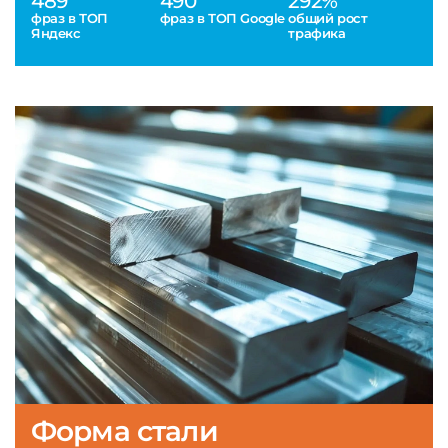
489
490
292%
фраз в ТОП
фраз в ТОП Google
общий рост
Яндекс
трафика
Форма стали