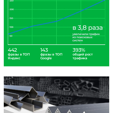
442
143
393%
фразы в ТОП
фразы в ТОП
общий рост
Яндекс
Google
трафика