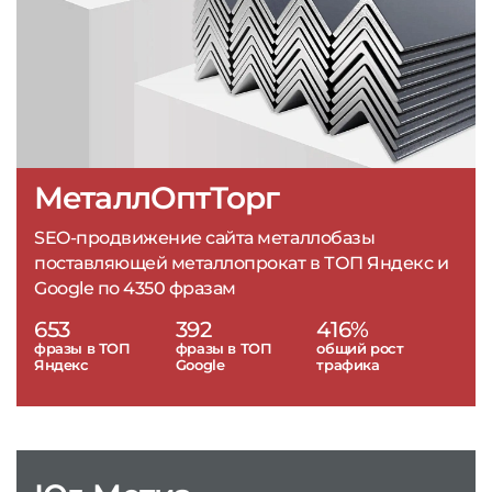
МеталлОптТорг
SEO-продвижение сайта металлобазы
поставляющей металлопрокат в ТОП Яндекс и
Google по 4350 фразам
653
392
416%
фразы в ТОП
фразы в ТОП
общий рост
Яндекс
Google
трафика