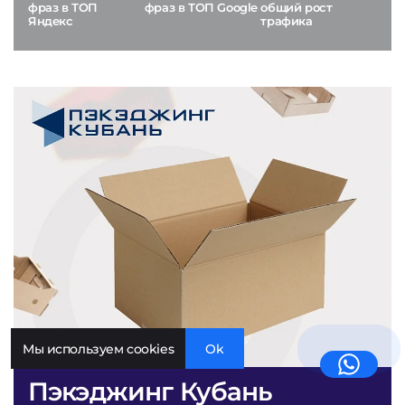
фраз в ТОП
фраз в ТОП Google
общий рост
Яндекс
трафика
Мы используем cookies
Ok
Пэкэджинг Кубань