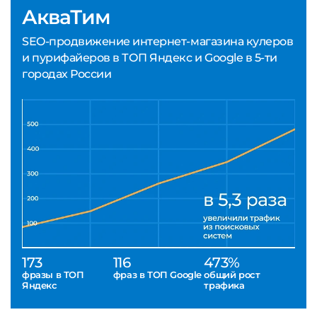
АкваТим
SEO-продвижение интернет-магазина кулеров
и пурифайеров в ТОП Яндекс и Google в 5-ти
городах России
173
116
473%
фразы в ТОП
фраз в ТОП Google
общий рост
Яндекс
трафика