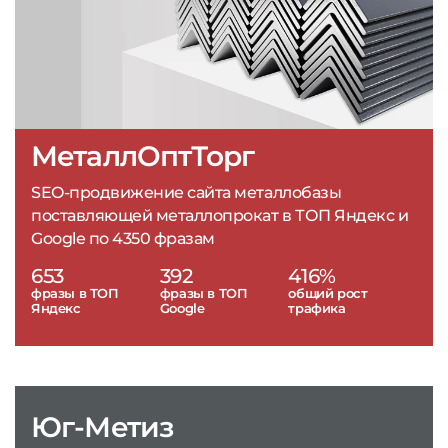
МеталлОптТорг
SEO-продвижение сайта металлобазы
поставляющей металлопрокат в ТОП Яндекс и
Google по 4350 фразам
653
392
416%
фразы в ТОП
фразы в ТОП
общий рост
Яндекс
Google
трафика
Юг-Метиз