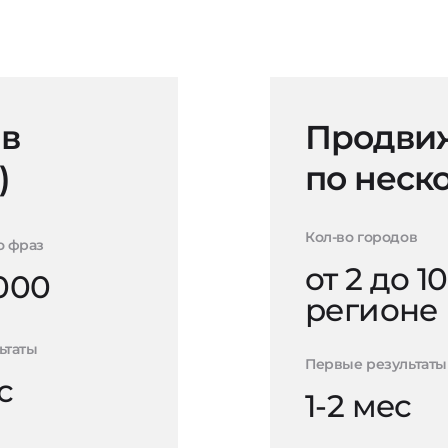
 в
Продвиж
)
по неск
Кол-во городов
о фраз
от 2 до 10
000
регионе
ьтаты
Первые результаты
с
1-2 мес