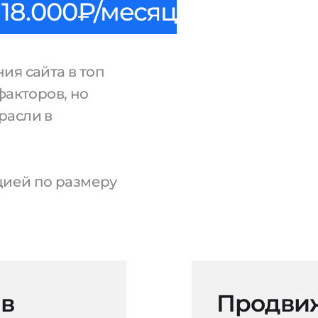
18.000₽/месяц
ия сайта в топ
факторов, но
расли в
ацией по размеру
 в
Продвиж