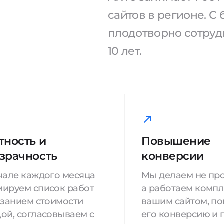
сайтов в регионе. 
плодотворно сотрудн
10 лет.
тность и
Повышение
зрачность
конверсии
чале каждого месяца
Мы делаем не про
ируем список работ
а работаем компл
азанием стоимости
вашим сайтом, п
ой, согласовываем с
его конверсию и 