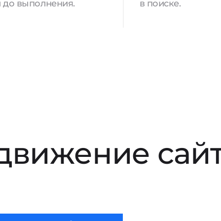
 до выполнения.
в поиске.
движение сай