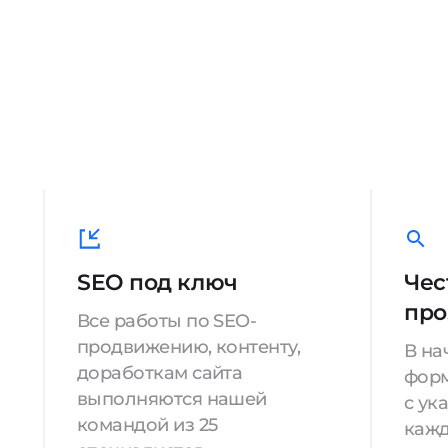
SEO под ключ
Чес
про
Все работы по SEO-
продвижению, контенту,
В на
доработкам сайта
форм
выполняются нашей
с ук
командой из 25
кажд