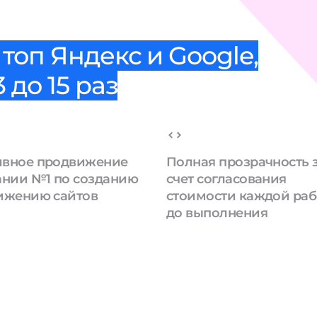
топ Яндекс и Google,
 до 15 раз
вное продвижение
Полная прозрачность 
ании №1 по созданию
счет согласования
ижению сайтов
стоимости каждой ра
до выполнения