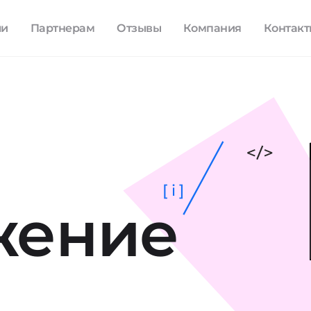
ли
Партнерам
Отзывы
Компания
Контак
[ i ]
жение