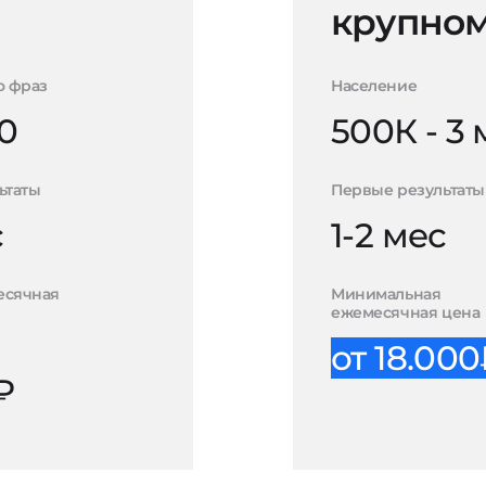
крупном
о фраз
Население
0
500К - 3
ьтаты
Первые результаты
с
1-2 мес
есячная
Минимальная
ежемесячная цена
от 18.00
₽