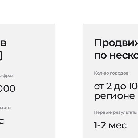
 в
Продвиж
)
по неск
Кол-во городов
о фраз
от 2 до 10
000
регионе
ьтаты
Первые результаты
с
1-2 мес