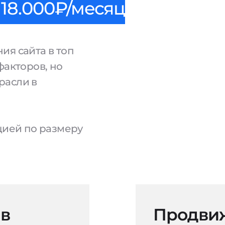
18.000₽/месяц
ия сайта в топ
факторов, но
расли в
ацией по размеру
 в
Продвиж