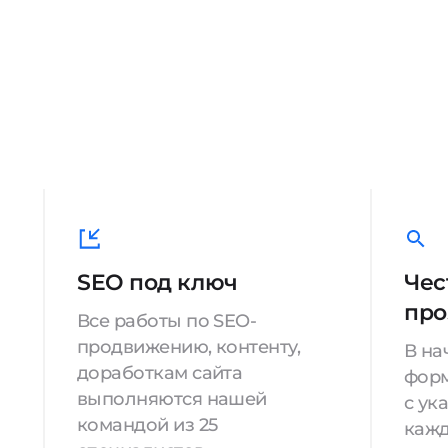
SEO под ключ
Чес
про
Все работы по SEO-
продвижению, контенту,
В на
доработкам сайта
форм
выполняются нашей
с ук
командой из 25
кажд