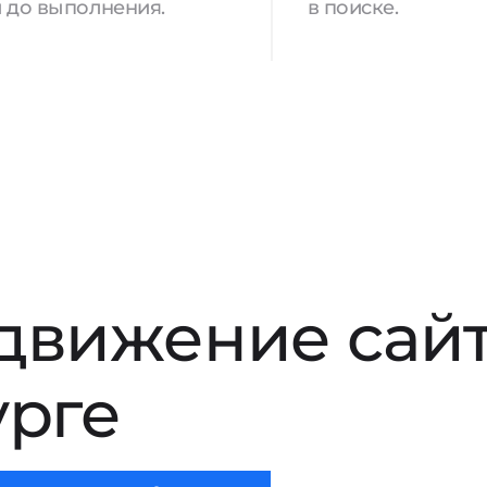
 до выполнения.
в поиске.
движение сай
урге