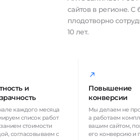
сайтов в регионе. 
плодотворно сотрудн
10 лет.
тность и
Повышение
зрачность
конверсии
чале каждого месяца
Мы делаем не про
ируем список работ
а работаем компл
азанием стоимости
вашим сайтом, п
ой, согласовываем с
его конверсию и 