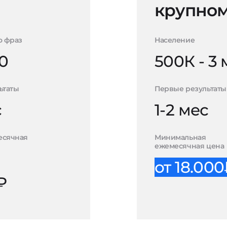
крупном
о фраз
Население
0
500К - 3
ьтаты
Первые результаты
с
1-2 мес
есячная
Минимальная
ежемесячная цена
от 18.00
₽