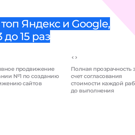
топ Яндекс и Google,
 до 15 раз
вное продвижение
Полная прозрачность 
ании №1 по созданию
счет согласования
ижению сайтов
стоимости каждой ра
до выполнения