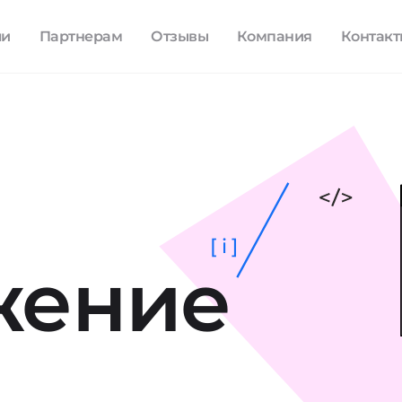
ли
Партнерам
Отзывы
Компания
Контак
[ i ]
жение