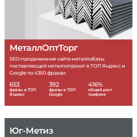
МеталлОптТорг
SEO-продвижение сайта металлобазы
поставляющей металлопрокат в ТОП Яндекс и
Google по 4350 фразам
653
392
416%
фразы в ТОП
фразы в ТОП
общий рост
Яндекс
Google
трафика
Юг-Метиз