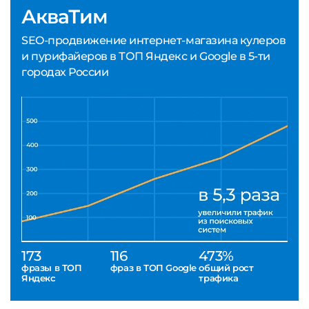
АкваТим
SEO-продвижение интернет-магазина кулеров
и пурифайеров в ТОП Яндекс и Google в 5-ти
городах России
173
116
473%
фразы в ТОП
фраз в ТОП Google
общий рост
Яндекс
трафика