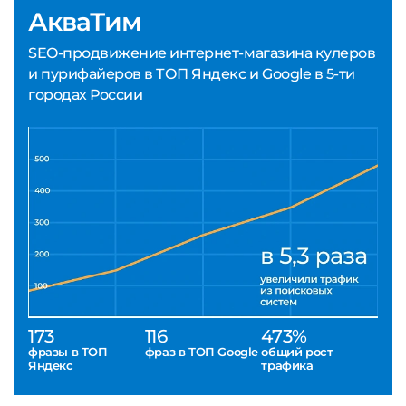
АкваТим
SEO-продвижение интернет-магазина кулеров
и пурифайеров в ТОП Яндекс и Google в 5-ти
городах России
173
116
473%
фразы в ТОП
фраз в ТОП Google
общий рост
Яндекс
трафика