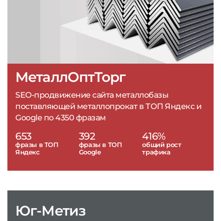
МеталлОптТорг
SEO-продвижение сайта металлобазы
поставляющей металлопрокат в ТОП Яндекс и
Google по 4350 фразам
653
392
416%
фразы в ТОП
фразы в ТОП
общий рост
Яндекс
Google
трафика
Юг-Метиз