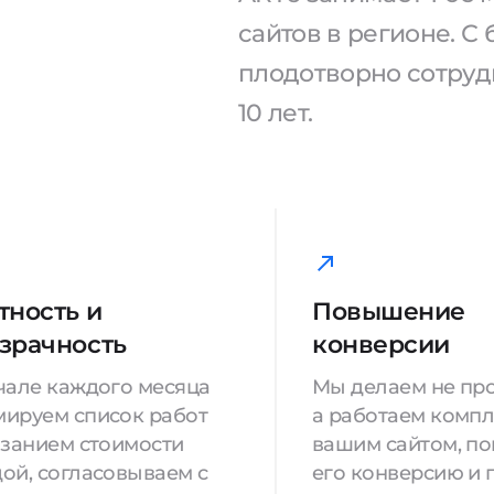
сайтов в регионе. 
плодотворно сотрудн
10 лет.
тность и
Повышение
зрачность
конверсии
чале каждого месяца
Мы делаем не про
ируем список работ
а работаем компл
азанием стоимости
вашим сайтом, п
ой, согласовываем с
его конверсию и 