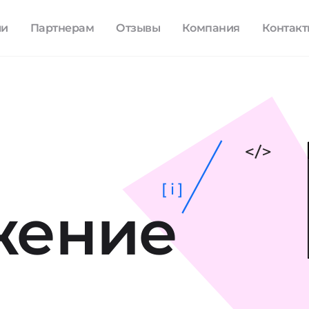
ли
Партнерам
Отзывы
Компания
Контак
[ i ]
жение