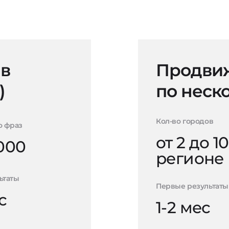
 в
Продвиж
)
по неск
Кол-во городов
о фраз
от 2 до 10
000
регионе
ьтаты
Первые результаты
с
1-2 мес