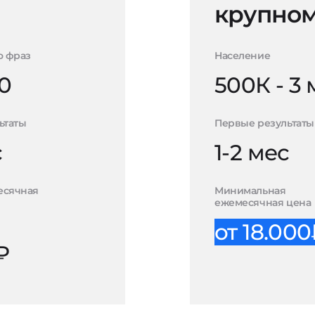
крупном
о фраз
Население
0
500К - 3
ьтаты
Первые результаты
с
1-2 мес
есячная
Минимальная
ежемесячная цена
от 18.00
₽