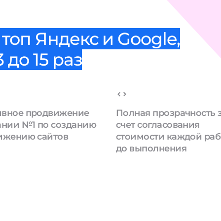
топ Яндекс и Google,
 до 15 раз
вное продвижение
Полная прозрачность 
ании №1 по созданию
счет согласования
ижению сайтов
стоимости каждой ра
до выполнения