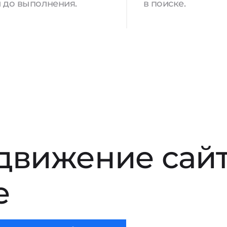
 до выполнения.
в поиске.
движение сай
е