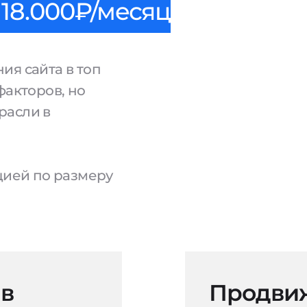
18.000₽/месяц
ия сайта в топ
факторов, но
расли в
ацией по размеру
 в
Продвиж