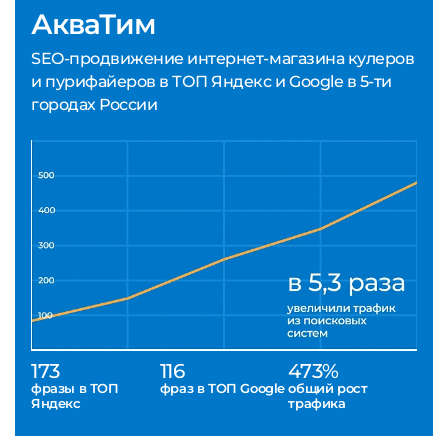
АкваТим
SEO-продвижение интернет-магазина кулеров
и пурифайеров в ТОП Яндекс и Google в 5-ти
городах России
173
116
473%
фразы в ТОП
фраз в ТОП Google
общий рост
Яндекс
трафика