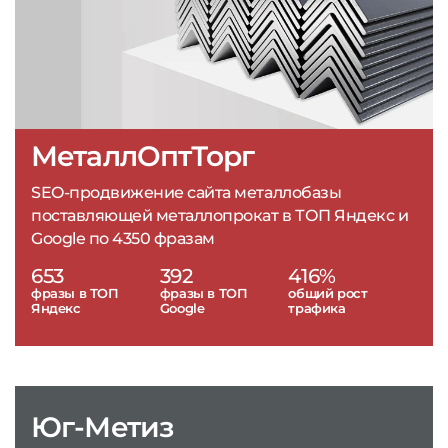
МеталлОптТорг
SEO-продвижение сайта металлобазы
поставляющей металлопрокат в ТОП Яндекс и
Google по 4350 фразам
653
392
416%
фразы в ТОП
фразы в ТОП
общий рост
Яндекс
Google
трафика
Юг-Метиз