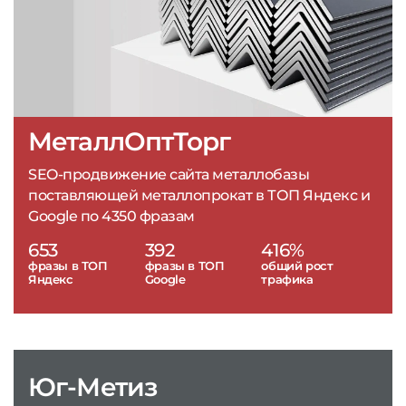
МеталлОптТорг
SEO-продвижение сайта металлобазы
поставляющей металлопрокат в ТОП Яндекс и
Google по 4350 фразам
653
392
416%
фразы в ТОП
фразы в ТОП
общий рост
Яндекс
Google
трафика
Юг-Метиз