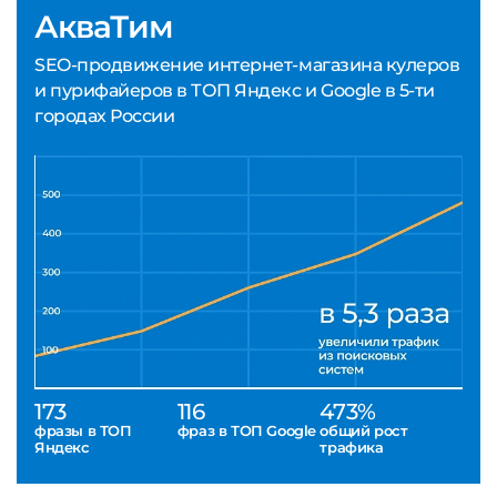
АкваТим
SEO-продвижение интернет-магазина кулеров
и пурифайеров в ТОП Яндекс и Google в 5-ти
городах России
173
116
473%
фразы в ТОП
фраз в ТОП Google
общий рост
Яндекс
трафика