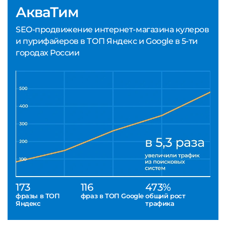
АкваТим
SEO-продвижение интернет-магазина кулеров
и пурифайеров в ТОП Яндекс и Google в 5-ти
городах России
173
116
473%
фразы в ТОП
фраз в ТОП Google
общий рост
Яндекс
трафика