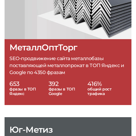
МеталлОптТорг
SEO-продвижение сайта металлобазы
поставляющей металлопрокат в ТОП Яндекс и
Google по 4350 фразам
653
392
416%
фразы в ТОП
фразы в ТОП
общий рост
Яндекс
Google
трафика
Юг-Метиз