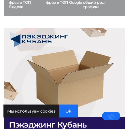
фраз в ТОП
фраз в ТОП Google
общий рост
Яндекс
трафика
Мы используем cookies
Ok
Пэкэджинг Кубань