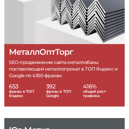
МеталлОптТорг
SEO-продвижение сайта металлобазы
поставляющей металлопрокат в ТОП Яндекс и
Google по 4350 фразам
653
392
416%
фразы в ТОП
фразы в ТОП
общий рост
Яндекс
Google
трафика