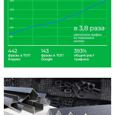
442
143
393%
фразы в ТОП
фразы в ТОП
общий рост
Яндекс
Google
трафика