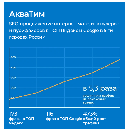
АкваТим
SEO-продвижение интернет-магазина кулеров
и пурифайеров в ТОП Яндекс и Google в 5-ти
городах России
173
116
473%
фразы в ТОП
фраз в ТОП Google
общий рост
Яндекс
трафика