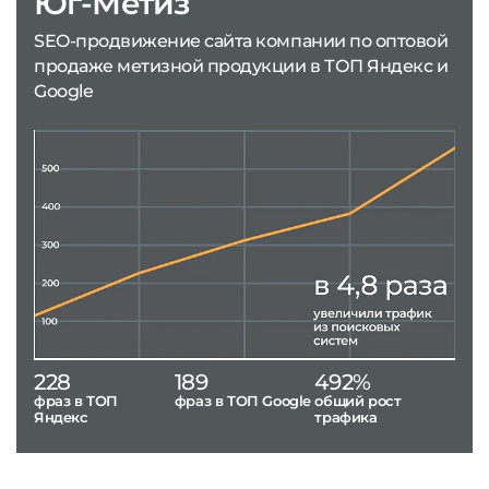
Юг-Метиз
SEO-продвижение сайта компании по оптовой
продаже метизной продукции в ТОП Яндекс и
Google
228
189
492%
фраз в ТОП
фраз в ТОП Google
общий рост
Яндекс
трафика