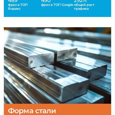
489
490
292%
фраз в ТОП
фраз в ТОП Google
общий рост
Яндекс
трафика
Форма стали