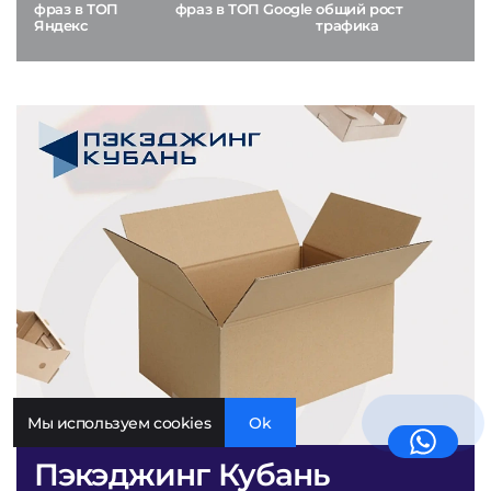
фраз в ТОП
фраз в ТОП Google
общий рост
Яндекс
трафика
Мы используем cookies
Ok
Пэкэджинг Кубань