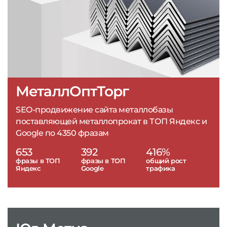
МеталлОптТорг
SEO-продвижение сайта металлобазы
поставляющей металлопрокат в ТОП Яндекс и
Google по 4350 фразам
653
392
416%
фразы в ТОП
фразы в ТОП
общий рост
Яндекс
Google
трафика