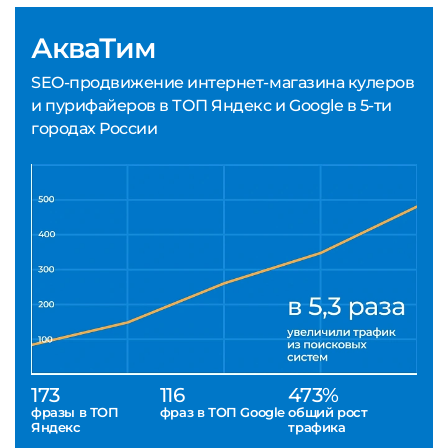
АкваТим
SEO-продвижение интернет-магазина кулеров
и пурифайеров в ТОП Яндекс и Google в 5-ти
городах России
173
116
473%
фразы в ТОП
фраз в ТОП Google
общий рост
Яндекс
трафика