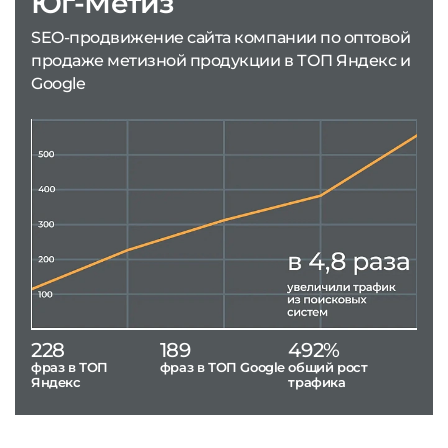
Юг-Метиз
SEO-продвижение сайта компании по оптовой
продаже метизной продукции в ТОП Яндекс и
Google
228
189
492%
фраз в ТОП
фраз в ТОП Google
общий рост
Яндекс
трафика