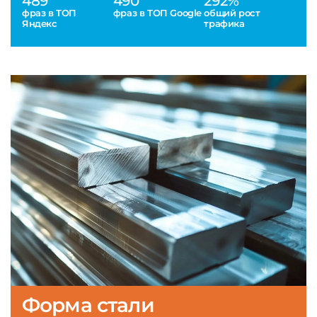
489
490
292%
фраз в ТОП
фраз в ТОП Google
общий рост
Яндекс
трафика
Форма стали