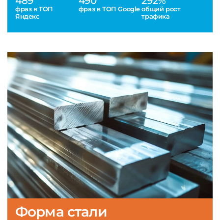
489
490
292%
фраз в ТОП
фраз в ТОП Google
общий рост
Яндекс
трафика
Форма стали