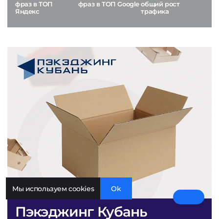
фраз в ТОП
фраз в ТОП Google
общий рост
Яндекс
трафика
Мы используем cookies
Ok
Пэкэджинг Кубань