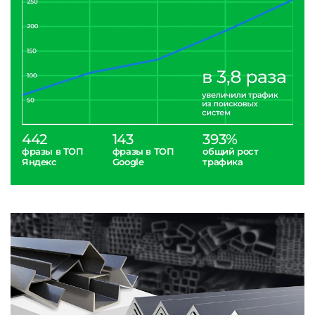
442
143
393%
фразы в ТОП
фразы в ТОП
общий рост
Яндекс
Google
трафика