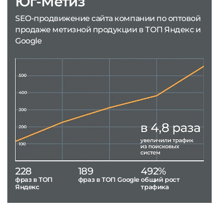
Юг-Метиз
SEO-продвижение сайта компании по оптовой
продаже метизной продукции в ТОП Яндекс и
Google
228
189
492%
фраз в ТОП
фраз в ТОП Google
общий рост
Яндекс
трафика