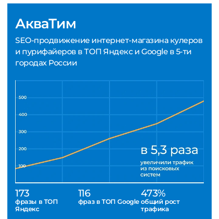
АкваТим
SEO-продвижение интернет-магазина кулеров
и пурифайеров в ТОП Яндекс и Google в 5-ти
городах России
173
116
473%
фразы в ТОП
фраз в ТОП Google
общий рост
Яндекс
трафика