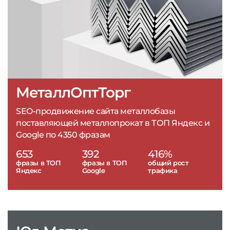
МеталлОптТорг
SEO-продвижение сайта металлобазы
поставляющей металлопрокат в ТОП Яндекс и
Google по 4350 фразам
653
392
416%
фразы в ТОП
фразы в ТОП
общий рост
Яндекс
Google
трафика