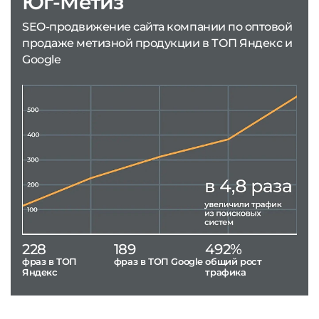
Юг-Метиз
SEO-продвижение сайта компании по оптовой
продаже метизной продукции в ТОП Яндекс и
Google
228
189
492%
фраз в ТОП
фраз в ТОП Google
общий рост
Яндекс
трафика