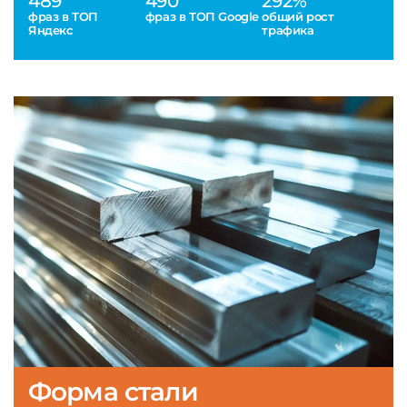
489
490
292%
фраз в ТОП
фраз в ТОП Google
общий рост
Яндекс
трафика
Форма стали