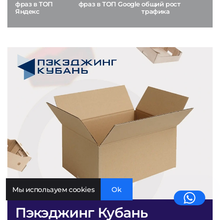
фраз в ТОП
фраз в ТОП Google
общий рост
Яндекс
трафика
Мы используем cookies
Ok
Пэкэджинг Кубань