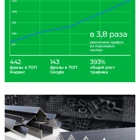
442
143
393%
фразы в ТОП
фразы в ТОП
общий рост
Яндекс
Google
трафика