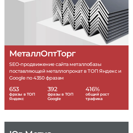
МеталлОптТорг
SEO-продвижение сайта металлобазы
поставляющей металлопрокат в ТОП Яндекс и
Google по 4350 фразам
653
392
416%
фразы в ТОП
фразы в ТОП
общий рост
Яндекс
Google
трафика