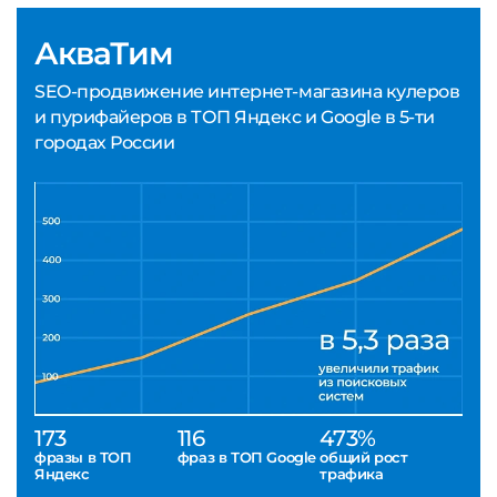
АкваТим
SEO-продвижение интернет-магазина кулеров
и пурифайеров в ТОП Яндекс и Google в 5-ти
городах России
173
116
473%
фразы в ТОП
фраз в ТОП Google
общий рост
Яндекс
трафика