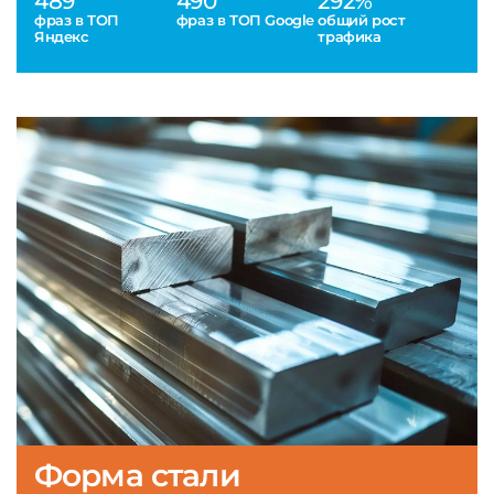
489
490
292%
фраз в ТОП
фраз в ТОП Google
общий рост
Яндекс
трафика
Форма стали