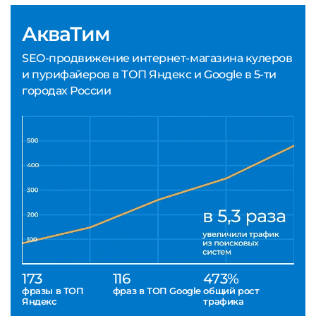
АкваТим
SEO-продвижение интернет-магазина кулеров
и пурифайеров в ТОП Яндекс и Google в 5-ти
городах России
173
116
473%
фразы в ТОП
фраз в ТОП Google
общий рост
Яндекс
трафика