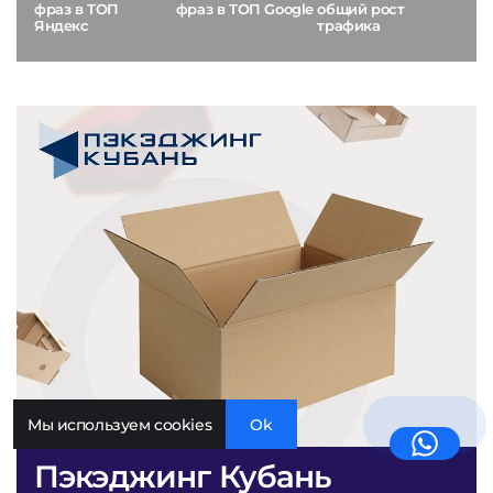
фраз в ТОП
фраз в ТОП Google
общий рост
Яндекс
трафика
Мы используем cookies
Ok
Пэкэджинг Кубань