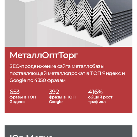
МеталлОптТорг
SEO-продвижение сайта металлобазы
поставляющей металлопрокат в ТОП Яндекс и
Google по 4350 фразам
653
392
416%
фразы в ТОП
фразы в ТОП
общий рост
Яндекс
Google
трафика