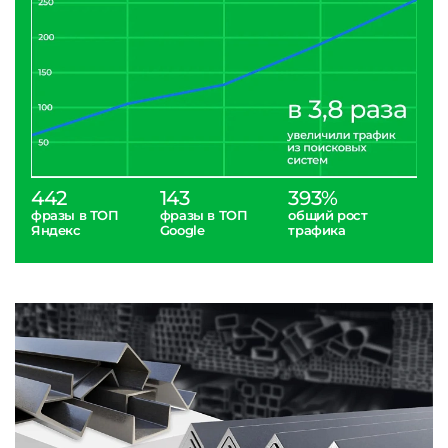
442
143
393%
фразы в ТОП
фразы в ТОП
общий рост
Яндекс
Google
трафика