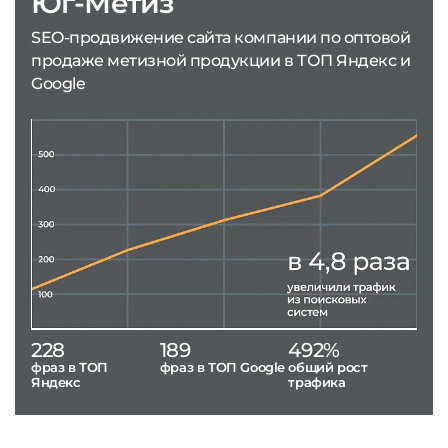
Юг-Метиз
SEO-продвижение сайта компании по оптовой
продаже метизной продукции в ТОП Яндекс и
Google
228
189
492%
фраз в ТОП
фраз в ТОП Google
общий рост
Яндекс
трафика