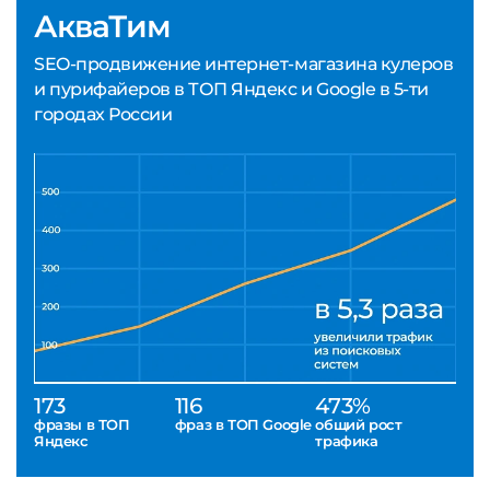
АкваТим
SEO-продвижение интернет-магазина кулеров
и пурифайеров в ТОП Яндекс и Google в 5-ти
городах России
173
116
473%
фразы в ТОП
фраз в ТОП Google
общий рост
Яндекс
трафика