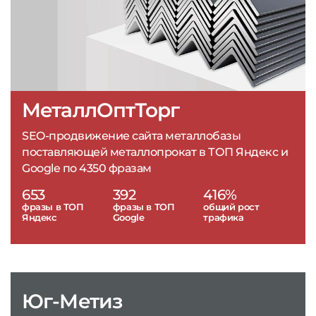
МеталлОптТорг
SEO-продвижение сайта металлобазы
поставляющей металлопрокат в ТОП Яндекс и
Google по 4350 фразам
653
392
416%
фразы в ТОП
фразы в ТОП
общий рост
Яндекс
Google
трафика
Юг-Метиз