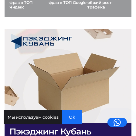
фраз в ТОП
фраз в ТОП Google
общий рост
Яндекс
трафика
Мы используем cookies
Ok
Пэкэджинг Кубань