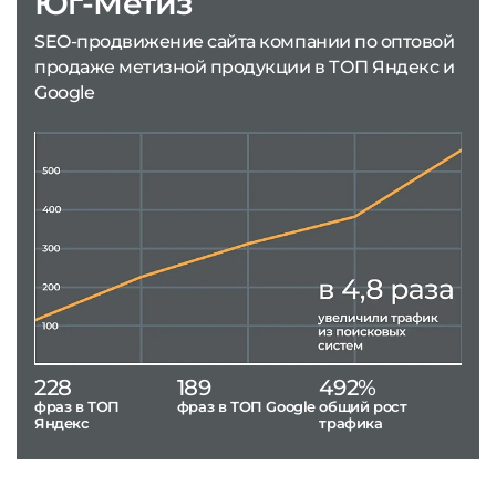
Юг-Метиз
SEO-продвижение сайта компании по оптовой
продаже метизной продукции в ТОП Яндекс и
Google
228
189
492%
фраз в ТОП
фраз в ТОП Google
общий рост
Яндекс
трафика