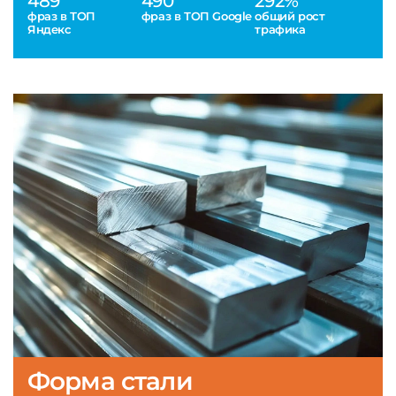
489
490
292%
фраз в ТОП
фраз в ТОП Google
общий рост
Яндекс
трафика
Форма стали