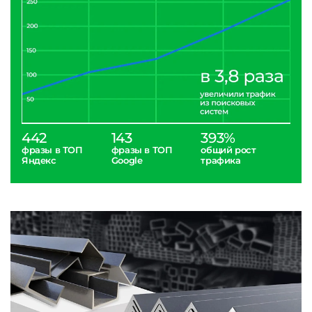
442
143
393%
фразы в ТОП
фразы в ТОП
общий рост
Яндекс
Google
трафика