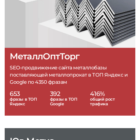
МеталлОптТорг
SEO-продвижение сайта металлобазы
поставляющей металлопрокат в ТОП Яндекс и
Google по 4350 фразам
653
392
416%
фразы в ТОП
фразы в ТОП
общий рост
Яндекс
Google
трафика