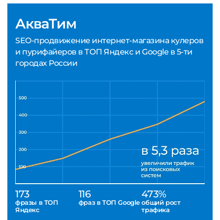
АкваТим
SEO-продвижение интернет-магазина кулеров
и пурифайеров в ТОП Яндекс и Google в 5-ти
городах России
173
116
473%
фразы в ТОП
фраз в ТОП Google
общий рост
Яндекс
трафика