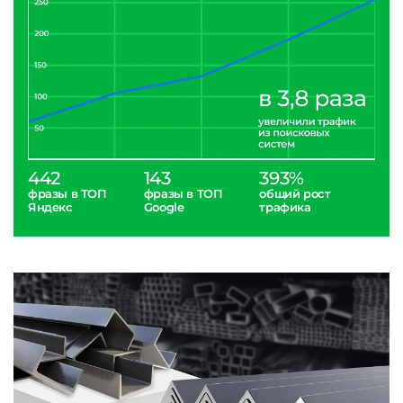
442
143
393%
фразы в ТОП
фразы в ТОП
общий рост
Яндекс
Google
трафика