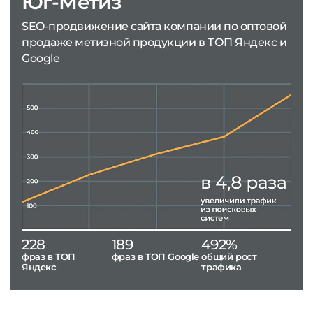
Юг-Метиз
SEO-продвижение сайта компании по оптовой
продаже метизной продукции в ТОП Яндекс и
Google
228
189
492%
фраз в ТОП
фраз в ТОП Google
общий рост
Яндекс
трафика