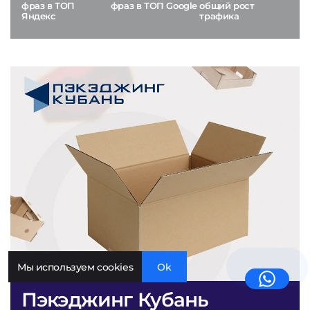
фраз в ТОП
фраз в ТОП Google
общий рост
Яндекс
трафика
Мы используем cookies
Ok
Пэкэджинг Кубань