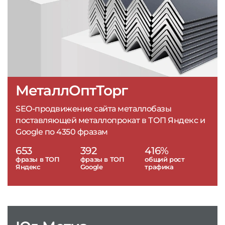
МеталлОптТорг
SEO-продвижение сайта металлобазы
поставляющей металлопрокат в ТОП Яндекс и
Google по 4350 фразам
653
392
416%
фразы в ТОП
фразы в ТОП
общий рост
Яндекс
Google
трафика