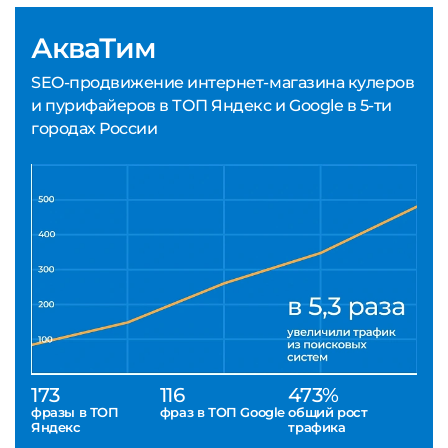
АкваТим
SEO-продвижение интернет-магазина кулеров
и пурифайеров в ТОП Яндекс и Google в 5-ти
городах России
173
116
473%
фразы в ТОП
фраз в ТОП Google
общий рост
Яндекс
трафика