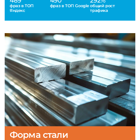
489
490
292%
фраз в ТОП
фраз в ТОП Google
общий рост
Яндекс
трафика
Форма стали