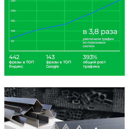
442
143
393%
фразы в ТОП
фразы в ТОП
общий рост
Яндекс
Google
трафика