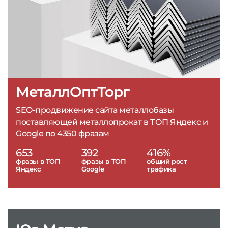
МеталлОптТорг
SEO-продвижение сайта металлобазы
поставляющей металлопрокат в ТОП Яндекс и
Google по 4350 фразам
653
392
416%
фразы в ТОП
фразы в ТОП
общий рост
Яндекс
Google
трафика