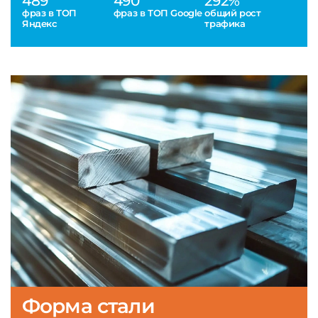
489
490
292%
фраз в ТОП
фраз в ТОП Google
общий рост
Яндекс
трафика
Форма стали