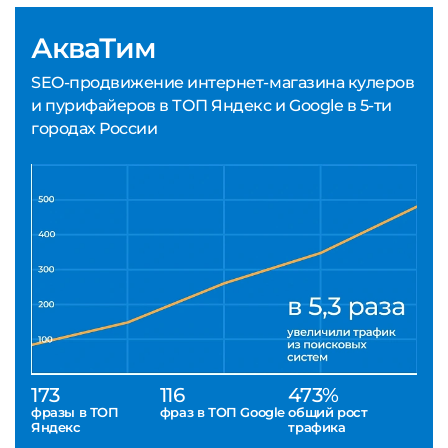
АкваТим
SEO-продвижение интернет-магазина кулеров
и пурифайеров в ТОП Яндекс и Google в 5-ти
городах России
173
116
473%
фразы в ТОП
фраз в ТОП Google
общий рост
Яндекс
трафика