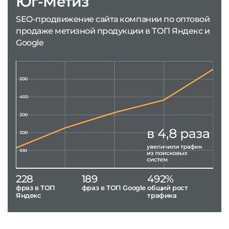
Юг-Метиз
SEO-продвижение сайта компании по оптовой
продаже метизной продукции в ТОП Яндекс и
Google
228
189
492%
фраз в ТОП
фраз в ТОП Google
общий рост
Яндекс
трафика