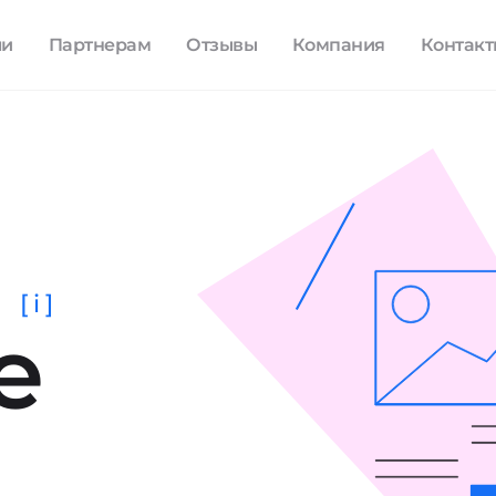
ли
Партнерам
Отзывы
Компания
Контак
[ i ]
е