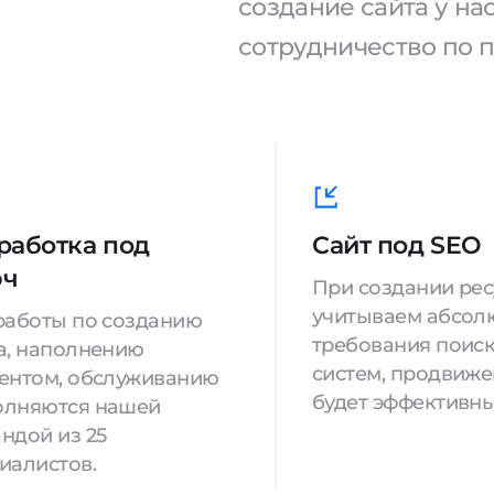
создание сайта у н
сотрудничество по 
работка под
Сайт под SEO
юч
При создании ре
учитываем абсол
работы по созданию
требования поис
а, наполнению
систем, продвиж
ентом, обслуживанию
будет эффективны
олняются нашей
ндой из 25
иалистов.