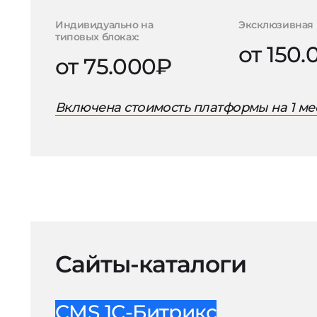
Индивидуально на
Эксклюзивная 
типовых блоках:
от 150
от 75.000₽
Включена стоимость платформы на 1 ме
Сайты-каталоги
CMS 1С-Битрикс