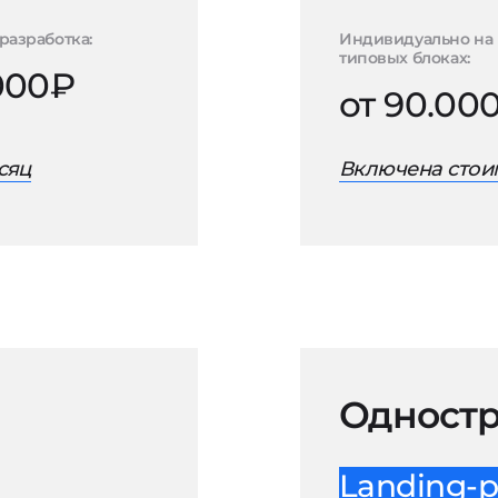
разработка:
Индивидуально на
типовых блоках:
.000₽
от 90.00
сяц
Включена стоим
Одностр
Landing-p