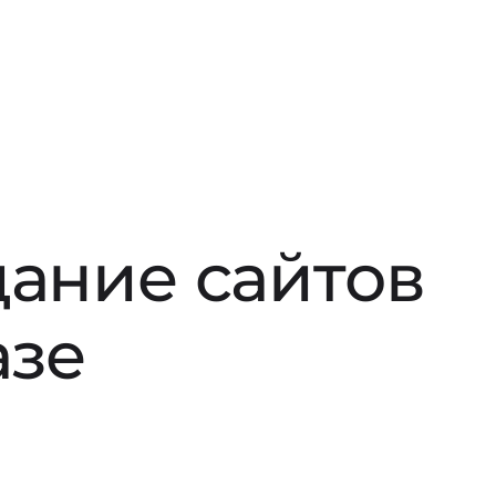
дание сайтов
азе