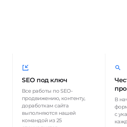
SEO под ключ
Чес
про
Все работы по SEO-
продвижению, контенту,
В на
доработкам сайта
форм
выполняются нашей
с ук
командой из 25
кажд