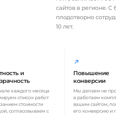
сайтов в регионе. 
плодотворно сотрудн
10 лет.
тность и
Повышение
зрачность
конверсии
чале каждого месяца
Мы делаем не про
ируем список работ
а работаем компл
азанием стоимости
вашим сайтом, п
ой, согласовываем с
его конверсию и 