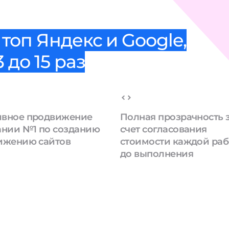
топ Яндекс и Google,
 до 15 раз
вное продвижение
Полная прозрачность 
ании №1 по созданию
счет согласования
ижению сайтов
стоимости каждой ра
до выполнения