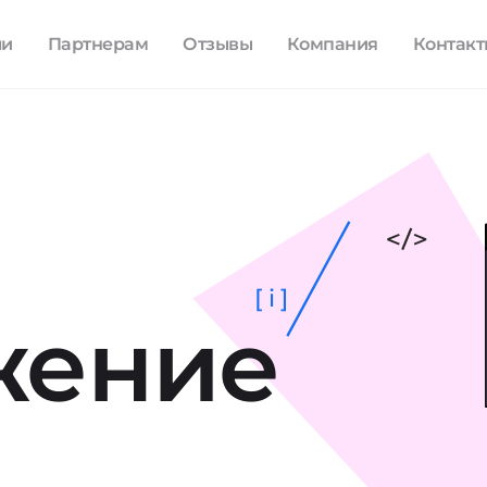
ли
Партнерам
Отзывы
Компания
Контак
[ i ]
жение