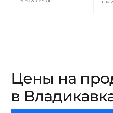
специалистов.
вами
Цены на про
в Владикавк