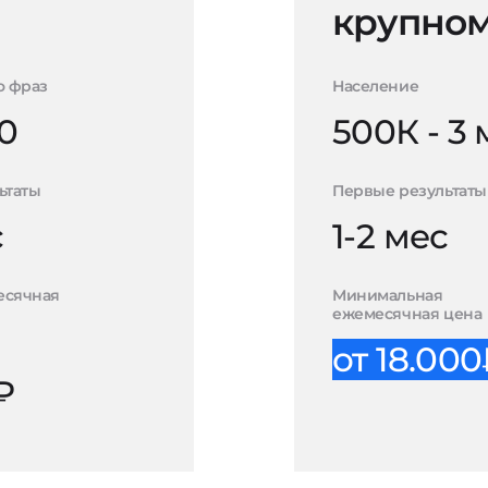
крупном
о фраз
Население
0
500К - 3
ьтаты
Первые результаты
с
1-2 мес
есячная
Минимальная
ежемесячная цена
от 18.00
₽