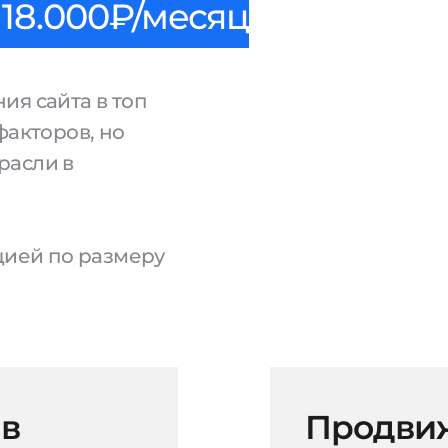
18.000₽/месяц
ия сайта в топ
факторов, но
расли в
ацией по размеру
 в
Продвиж