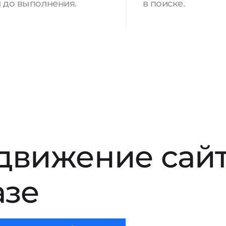
 до выполнения.
в поиске.
движение сай
азе