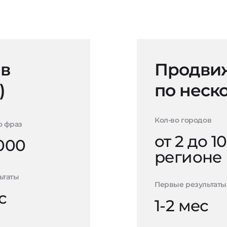
 в
Продвиж
)
по неск
Кол-во городов
о фраз
от 2 до 10
000
регионе
ьтаты
Первые результаты
с
1-2 мес