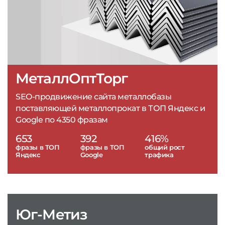
МеталлОптТорг
SEO-продвижение сайта металлобазы
поставляющей металлопрокат в ТОП Яндекс и
Google по 4350 фразам
653
392
416%
фразы в ТОП
фразы в ТОП
общий рост
Яндекс
Google
трафика
Юг-Метиз