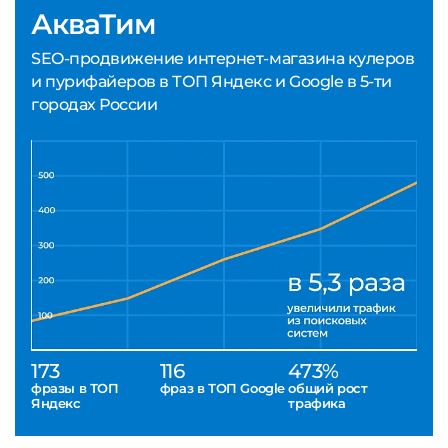
АкваТим
SEO-продвижение интернет-магазина кулеров
и пурифайеров в ТОП Яндекс и Google в 5-ти
городах России
173
116
473%
фразы в ТОП
фраз в ТОП Google
общий рост
Яндекс
трафика