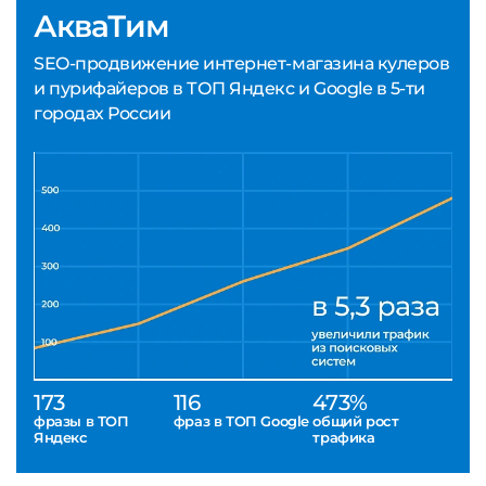
АкваТим
SEO-продвижение интернет-магазина кулеров
и пурифайеров в ТОП Яндекс и Google в 5-ти
городах России
173
116
473%
фразы в ТОП
фраз в ТОП Google
общий рост
Яндекс
трафика