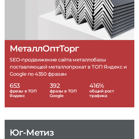
МеталлОптТорг
SEO-продвижение сайта металлобазы
поставляющей металлопрокат в ТОП Яндекс и
Google по 4350 фразам
653
392
416%
фразы в ТОП
фразы в ТОП
общий рост
Яндекс
Google
трафика
Юг-Метиз