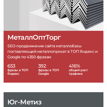
МеталлОптТорг
SEO-продвижение сайта металлобазы
поставляющей металлопрокат в ТОП Яндекс и
Google по 4350 фразам
653
392
416%
фразы в ТОП
фразы в ТОП
общий рост
Яндекс
Google
трафика
Юг-Метиз