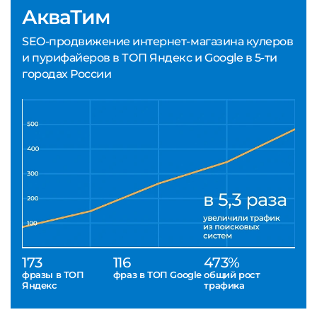
АкваТим
SEO-продвижение интернет-магазина кулеров
и пурифайеров в ТОП Яндекс и Google в 5-ти
городах России
173
116
473%
фразы в ТОП
фраз в ТОП Google
общий рост
Яндекс
трафика