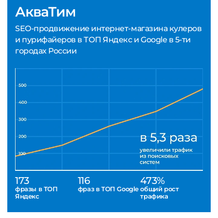
АкваТим
SEO-продвижение интернет-магазина кулеров
и пурифайеров в ТОП Яндекс и Google в 5-ти
городах России
173
116
473%
фразы в ТОП
фраз в ТОП Google
общий рост
Яндекс
трафика