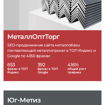
МеталлОптТорг
SEO-продвижение сайта металлобазы
поставляющей металлопрокат в ТОП Яндекс и
Google по 4350 фразам
653
392
416%
фразы в ТОП
фразы в ТОП
общий рост
Яндекс
Google
трафика
Юг-Метиз