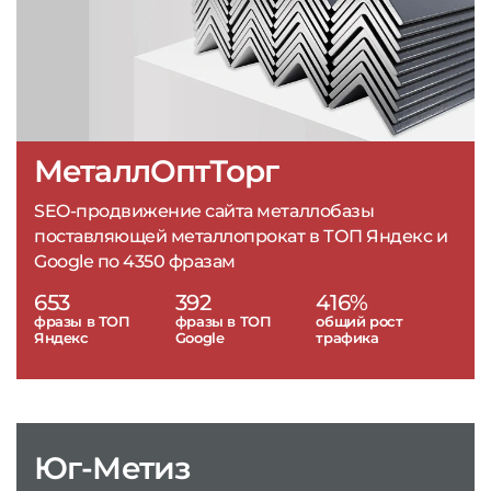
МеталлОптТорг
SEO-продвижение сайта металлобазы
поставляющей металлопрокат в ТОП Яндекс и
Google по 4350 фразам
653
392
416%
фразы в ТОП
фразы в ТОП
общий рост
Яндекс
Google
трафика
Юг-Метиз