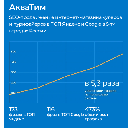
АкваТим
SEO-продвижение интернет-магазина кулеров
и пурифайеров в ТОП Яндекс и Google в 5-ти
городах России
173
116
473%
фразы в ТОП
фраз в ТОП Google
общий рост
Яндекс
трафика