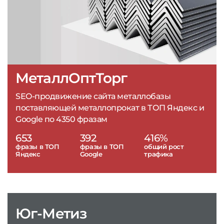
МеталлОптТорг
SEO-продвижение сайта металлобазы
поставляющей металлопрокат в ТОП Яндекс и
Google по 4350 фразам
653
392
416%
фразы в ТОП
фразы в ТОП
общий рост
Яндекс
Google
трафика
Юг-Метиз