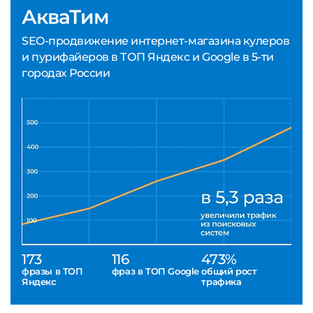
АкваТим
SEO-продвижение интернет-магазина кулеров
и пурифайеров в ТОП Яндекс и Google в 5-ти
городах России
173
116
473%
фразы в ТОП
фраз в ТОП Google
общий рост
Яндекс
трафика