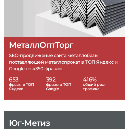
МеталлОптТорг
SEO-продвижение сайта металлобазы
поставляющей металлопрокат в ТОП Яндекс и
Google по 4350 фразам
653
392
416%
фразы в ТОП
фразы в ТОП
общий рост
Яндекс
Google
трафика
Юг-Метиз