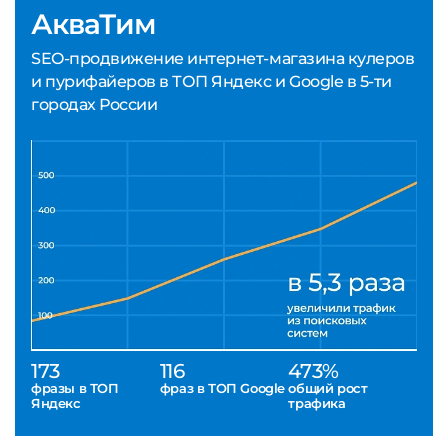
АкваТим
SEO-продвижение интернет-магазина кулеров
и пурифайеров в ТОП Яндекс и Google в 5-ти
городах России
173
116
473%
фразы в ТОП
фраз в ТОП Google
общий рост
Яндекс
трафика