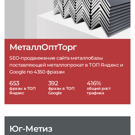
МеталлОптТорг
SEO-продвижение сайта металлобазы
поставляющей металлопрокат в ТОП Яндекс и
Google по 4350 фразам
653
392
416%
фразы в ТОП
фразы в ТОП
общий рост
Яндекс
Google
трафика
Юг-Метиз