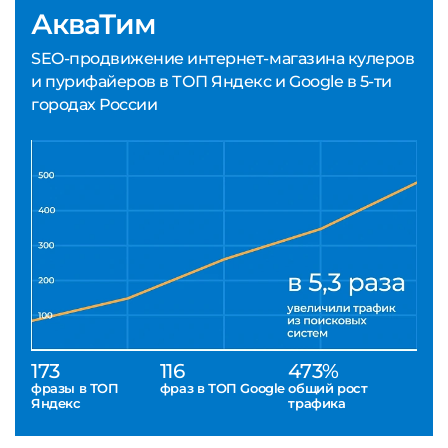
АкваТим
SEO-продвижение интернет-магазина кулеров
и пурифайеров в ТОП Яндекс и Google в 5-ти
городах России
173
116
473%
фразы в ТОП
фраз в ТОП Google
общий рост
Яндекс
трафика