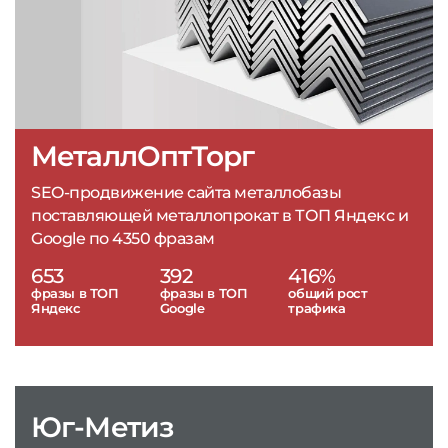
МеталлОптТорг
SEO-продвижение сайта металлобазы
поставляющей металлопрокат в ТОП Яндекс и
Google по 4350 фразам
653
392
416%
фразы в ТОП
фразы в ТОП
общий рост
Яндекс
Google
трафика
Юг-Метиз