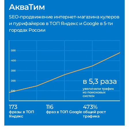
АкваТим
SEO-продвижение интернет-магазина кулеров
и пурифайеров в ТОП Яндекс и Google в 5-ти
городах России
173
116
473%
фразы в ТОП
фраз в ТОП Google
общий рост
Яндекс
трафика