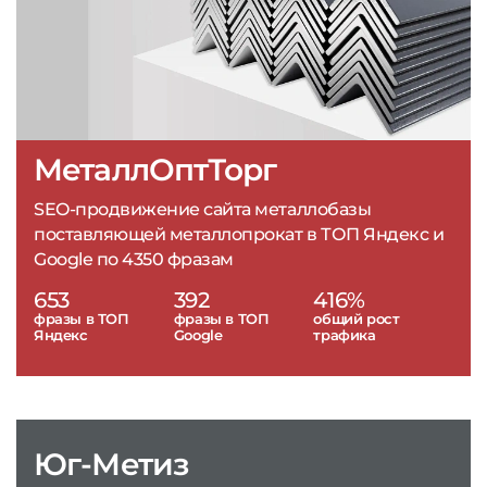
МеталлОптТорг
SEO-продвижение сайта металлобазы
поставляющей металлопрокат в ТОП Яндекс и
Google по 4350 фразам
653
392
416%
фразы в ТОП
фразы в ТОП
общий рост
Яндекс
Google
трафика
Юг-Метиз