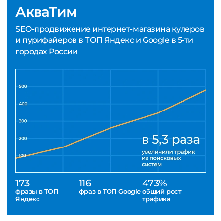
АкваТим
SEO-продвижение интернет-магазина кулеров
и пурифайеров в ТОП Яндекс и Google в 5-ти
городах России
173
116
473%
фразы в ТОП
фраз в ТОП Google
общий рост
Яндекс
трафика